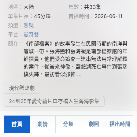
地區：
大陆
集數：
共33集
單集片長：
45分鐘
首播時間：
2026-06-11
類型：
懸疑
平台：
愛奇藝
簡介：
《南部檔案》的故事發生在民國時期的南洋與
廈城一帶。張海鹽和張海蝦是南部檔案館的年
輕探員，他們受命追查一連串無法用常理解釋
的案件。從峇來神像、鹽鹼湖死亡事件到張瑞
樸失踪，最初看似邪神 ...
現代懸疑劇
24到25年愛奇藝片單存檔人生海海影集
首頁
劇情
分集
劇照
播出時間