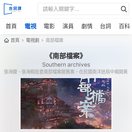
首頁
電視
電影
演員
劇情
台詞
百科
首頁
電視劇
南部檔案
《南部檔案》
Southern archives
張海鹽、張海蝦追查南部檔案館舊案，在民國南洋迷局中揭開黃
昏草與檔案館秘密。