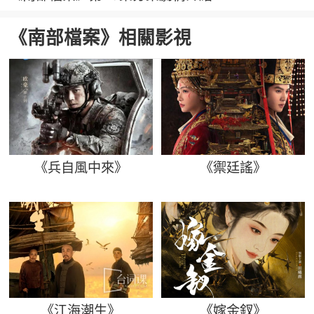
《南部檔案》相關影視
《兵自風中來》
《禦廷謠》
《江海潮生》
《嫁金釵》