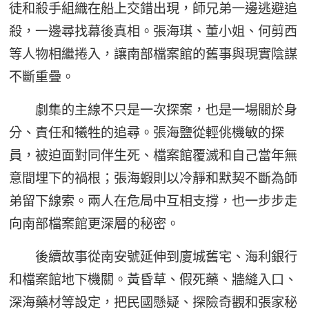
徒和殺手組織在船上交錯出現，師兄弟一邊逃避追
殺，一邊尋找幕後真相。張海琪、董小姐、何剪西
等人物相繼捲入，讓南部檔案館的舊事與現實陰謀
不斷重疊。
劇集的主線不只是一次探案，也是一場關於身
分、責任和犧牲的追尋。張海鹽從輕佻機敏的探
員，被迫面對同伴生死、檔案館覆滅和自己當年無
意間埋下的禍根；張海蝦則以冷靜和默契不斷為師
弟留下線索。兩人在危局中互相支撐，也一步步走
向南部檔案館更深層的秘密。
後續故事從南安號延伸到廈城舊宅、海利銀行
和檔案館地下機關。黃昏草、假死藥、牆縫入口、
深海藥材等設定，把民國懸疑、探險奇觀和張家秘