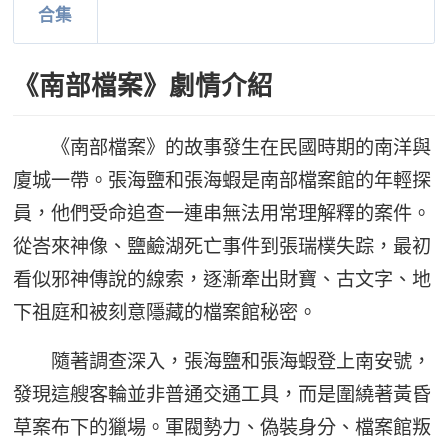
合集
《南部檔案》劇情介紹
《南部檔案》的故事發生在民國時期的南洋與
廈城一帶。張海鹽和張海蝦是南部檔案館的年輕探
員，他們受命追查一連串無法用常理解釋的案件。
從峇來神像、鹽鹼湖死亡事件到張瑞樸失踪，最初
看似邪神傳說的線索，逐漸牽出財寶、古文字、地
下祖庭和被刻意隱藏的檔案館秘密。
隨著調查深入，張海鹽和張海蝦登上南安號，
發現這艘客輪並非普通交通工具，而是圍繞著黃昏
草案布下的獵場。軍閥勢力、偽裝身分、檔案館叛