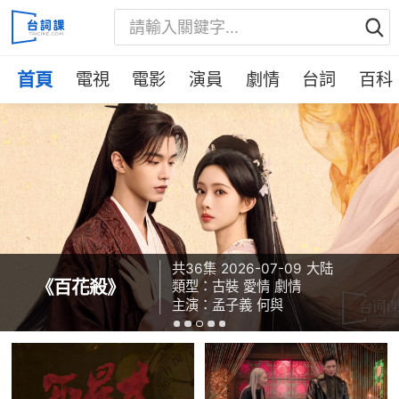
首頁
電視
電影
演員
劇情
台詞
百科
共28集
共36集
共36集
共32集
共28集
2026-07-11
2026-07-11
2026-07-01
2026-07-23
2026-07-09
大陆
大陆
大陆
大陆
大陆
共32集
共32集
2026-07-28
2026-07-28
大陆
大陆
《兵自風中來》
《燦如繁星》
《禦廷謠》
《百花殺》
《禦廷謠》
《雀骨》
《雀骨》
類型：
類型：
類型：
類型：
類型：
古裝
劇情
古裝
都市
古裝
愛情
愛情
愛情
愛情
劇情
劇情
劇情
劇情
青春
類型：
類型：
古裝
古裝
愛情
愛情
主演：
主演：
主演：
主演：
主演：
米熱
歐豪
孟子義
謝可寅
米熱
王以綸
王以綸
何與
馬伯騫
馬秋元
馬秋元
虞書欣
侯明昊
侯明昊
陳靖可
艾米
艾米