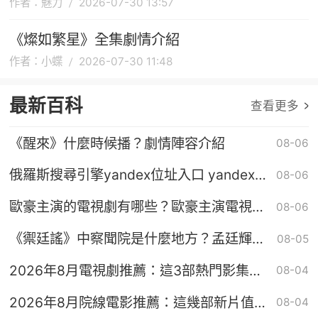
作者：魅力
2026-07-30 13:57
《燦如繁星》全集劇情介紹
作者：小蝶
2026-07-30 11:48
最新百科
查看更多
《醒來》什麼時候播？劇情陣容介紹
08-06
俄羅斯搜尋引擎yandex位址入口 yandex無
08-06
需登入直接進入
歐豪主演的電視劇有哪些？歐豪主演電視劇
08-06
推薦
《禦廷謠》中察聞院是什麼地方？孟廷輝為
08-05
何想進這裡
2026年8月電視劇推薦：這3部熱門影集值
08-04
得追
2026年8月院線電影推薦：這幾部新片值得
08-04