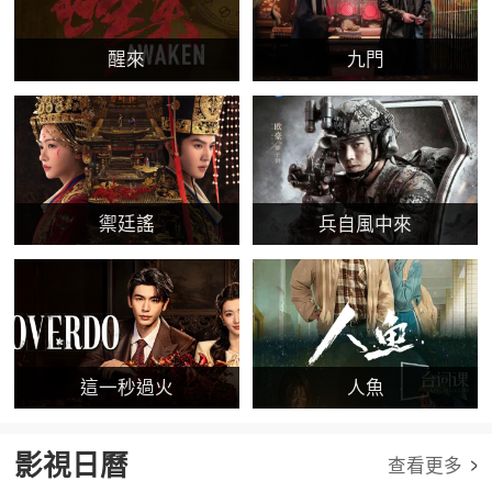
醒來
九門
禦廷謠
兵自風中來
這一秒過火
人魚
影視日曆
查看更多