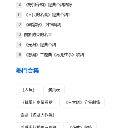
《野狗骨頭》經典台詞語錄
10
《人民的名義》經典台詞1
11
《朝雪錄》 封神颱詞
12
關於約束的名言
13
《光淵》經典台詞
14
《怒潮》主題曲《再見往事》歌詞
15
熱門合集
《人魚》
演員表
《蜂巢》劇情看點
《三大隊》分集劇情
泰劇《遊戲大作戰》
曾舜晞待播劇有哪些
《花戎》魏枝