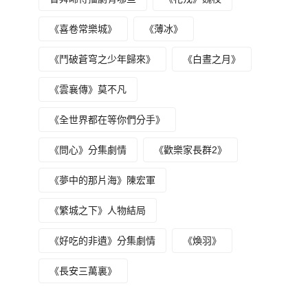
《喜卷常樂城》
《薄冰》
《鬥破蒼穹之少年歸來》
《白晝之月》
《雲襄傳》莫不凡
《全世界都在等你們分手》
《問心》分集劇情
《歡樂家長群2》
《夢中的那片海》陳宏軍
《繁城之下》人物結局
《好吃的非遺》分集劇情
《煥羽》
《長安三萬裏》