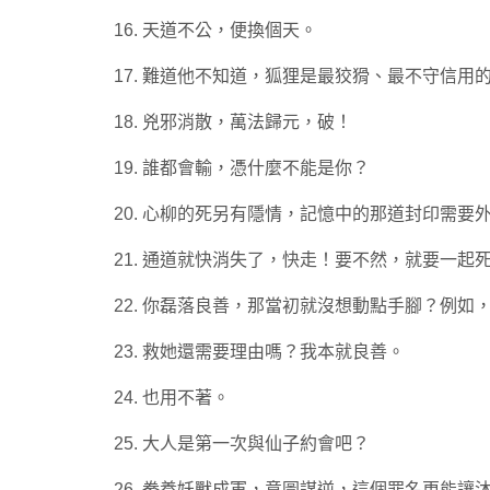
16. 天道不公，便換個天。
17. 難道他不知道，狐狸是最狡猾、最不守信用
18. 兇邪消散，萬法歸元，破！
19. 誰都會輸，憑什麼不能是你？
20. 心柳的死另有隱情，記憶中的那道封印需
21. 通道就快消失了，快走！要不然，就要一起
22. 你磊落良善，那當初就沒想動點手腳？例如
23. 救她還需要理由嗎？我本就良善。
24. 也用不著。
25. 大人是第一次與仙子約會吧？
26. 豢養妖獸成軍，意圖謀逆，這個罪名更能讓