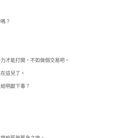
的嗎？
要外力才能打開，不如做個交易吧。
死在這兒了。
，給明獻下毒？
沐齊柏死無葬身之地。