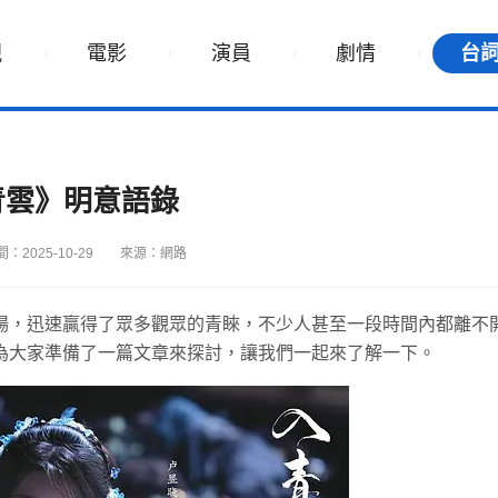
視
電影
演員
劇情
台
青雲》明意語錄
：2025-10-29
來源：網路
場，迅速贏得了眾多觀眾的青睞，不少人甚至一段時間內都離不
為大家準備了一篇文章來探討，讓我們一起來了解一下。