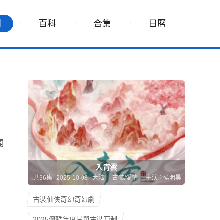
詞
百科
合集
日曆
開
入青雲
共36集 2025-10-08 大陆
古裝/愛情
主演：侯明昊
古裝仙俠奇幻奇幻劇
2025優酷年度片單古裝巨制