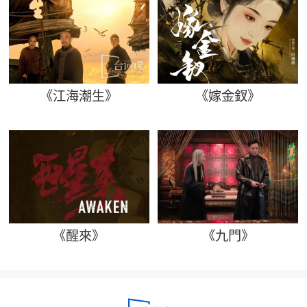
《江海潮生》
《嫁金釵》
《醒來》
《九門》