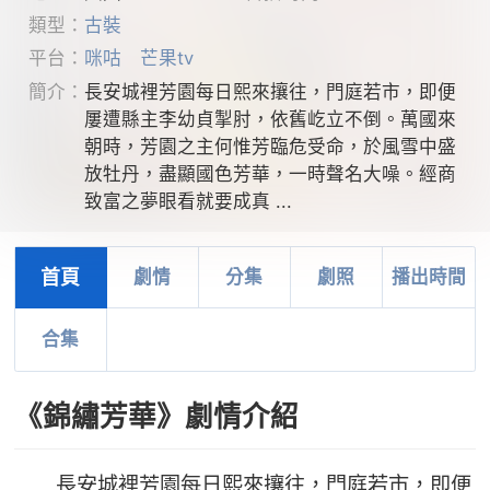
類型：
古裝
平台：
咪咕
芒果tv
簡介：
長安城裡芳園每日熙來攘往，門庭若市，即便
屢遭縣主李幼貞掣肘，依舊屹立不倒。萬國來
朝時，芳園之主何惟芳臨危受命，於風雪中盛
放牡丹，盡顯國色芳華，一時聲名大噪。經商
致富之夢眼看就要成真 ...
首頁
劇情
分集
劇照
播出時間
合集
《錦繡芳華》劇情介紹
長安城裡芳園每日熙來攘往，門庭若市，即便