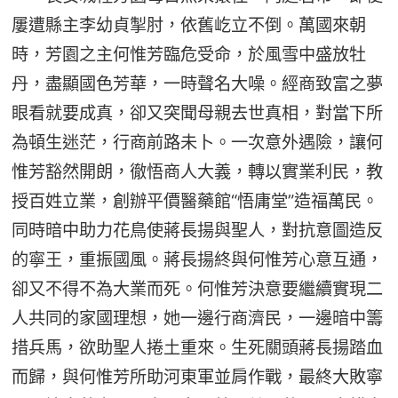
屢遭縣主李幼貞掣肘，依舊屹立不倒。萬國來朝
時，芳園之主何惟芳臨危受命，於風雪中盛放牡
丹，盡顯國色芳華，一時聲名大噪。經商致富之夢
眼看就要成真，卻又突聞母親去世真相，對當下所
為頓生迷茫，行商前路未卜。一次意外遇險，讓何
惟芳豁然開朗，徹悟商人大義，轉以實業利民，教
授百姓立業，創辦平價醫藥館“悟庸堂”造福萬民。
同時暗中助力花鳥使蔣長揚與聖人，對抗意圖造反
的寧王，重振國風。蔣長揚終與何惟芳心意互通，
卻又不得不為大業而死。何惟芳決意要繼續實現二
人共同的家國理想，她一邊行商濟民，一邊暗中籌
措兵馬，欲助聖人捲土重來。生死關頭蔣長揚踏血
而歸，與何惟芳所助河東軍並肩作戰，最終大敗寧