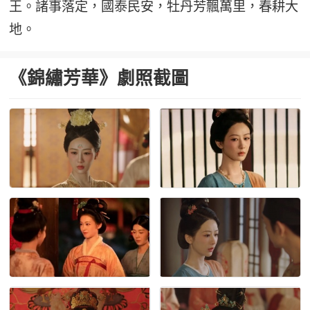
王。諸事落定，國泰民安，牡丹芳飄萬里，春耕大
地。
《錦繡芳華》劇照截圖