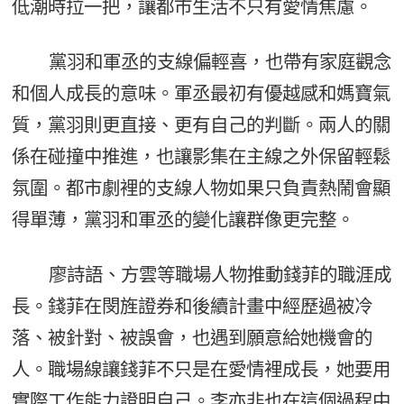
低潮時拉一把，讓都市生活不只有愛情焦慮。
黨羽和軍丞的支線偏輕喜，也帶有家庭觀念
和個人成長的意味。軍丞最初有優越感和媽寶氣
質，黨羽則更直接、更有自己的判斷。兩人的關
係在碰撞中推進，也讓影集在主線之外保留輕鬆
氛圍。都市劇裡的支線人物如果只負責熱鬧會顯
得單薄，黨羽和軍丞的變化讓群像更完整。
廖詩語、方雲等職場人物推動錢菲的職涯成
長。錢菲在閔旌證券和後續計畫中經歷過被冷
落、被針對、被誤會，也遇到願意給她機會的
人。職場線讓錢菲不只是在愛情裡成長，她要用
實際工作能力證明自己。李亦非也在這個過程中