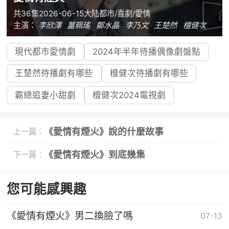
共36集
2026-06-15
大陆
都市/喜劇/愛情
主演：
李欣澤
薑珮瑤
鄭水晶
李乃文
王楚然
檀健次
現代都市愛情劇
2024年半年待播偶像劇盤點
王楚然待播劇有哪些
檀健次待播劇有哪些
霸總追妻小甜劇
檀健次2024電視劇
《愛情有煙火》說的什麼故事
上一篇：
《愛情有煙火》到底幾集
下一篇：
您可能感興趣
《愛情有煙火》男二換臉了嗎
07-13