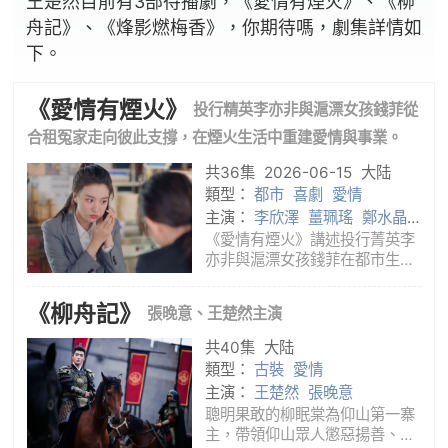
王楚然目前有3部待播劇，《愛情有煙火》、《柳
舟記》、《烽影燃梅香》，你期待嗎，劇集詳情如
下。
《愛情有煙火》
投行精英李亦非與滬漂女孩錢菲從
合租冤家走向彼此支撐，在煙火生活中重建愛情與事業。
共36集
2026-06-15
大陆
類型：
都市
喜劇
愛情
主演：
李欣澤
薑珮瑤
鄭水晶
李乃文
王楚然
檀健次
《愛情有煙火》講述投行菁英李
亦非與滬漂女孩錢菲在都市生活
中相遇、磨合併重新找回愛的故
事。李亦非原本熟悉资本市场和
《柳舟記》
張晚意、王楚然主演
体面生活，一次投资失利让他跌
入低谷；钱菲刚经历失恋和失
共40集
大陆
业，还背着房贷压力，只能把空
類型：
古裝
愛情
房间出
主演：
王楚然
張晚意
聰明果敢的柳眠棠為仰山第一寨
主，帶領仰山眾人懲惡揚善、匡