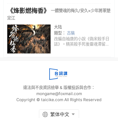
扶正義，卻在多方惡勢力夾攻下
身負重傷，被淮陽王崔行舟救
《烽影燃梅香》
一體雙魂的梅久/安久×少年將軍楚
下。柳眠棠醒來後關於仰山的記
憶全無，將崔行舟錯認為夫君崔
定江
九，並憑藉過人的膽識和才智開
大陆
了一家
類型：
古裝
改編自袖唐的小說《偽宋殺手日
誌》。精英殺手死後靈魂滯留人
間，是上天的獎賞，還是對她殺
人如麻的懲罰？一朝成為名門閨
秀，是另求發展還是沉淪富貴
鄉？梅氏家族，百年名望，榮華
無邊，她以為是時來運轉，卻驚
聞梅氏
違法與不良資訊檢舉 & 版權投訴與合作：
mongame@foxmail.com
Copyright © taicike.com All Rights Reserved
繁体中文