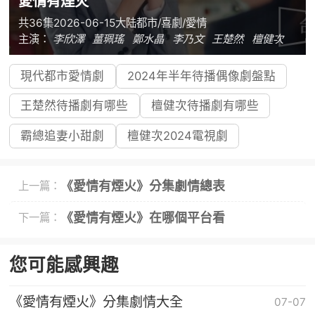
愛情有煙火
共36集
2026-06-15
大陆
都市/喜劇/愛情
主演：
李欣澤
薑珮瑤
鄭水晶
李乃文
王楚然
檀健次
現代都市愛情劇
2024年半年待播偶像劇盤點
王楚然待播劇有哪些
檀健次待播劇有哪些
霸總追妻小甜劇
檀健次2024電視劇
《愛情有煙火》分集劇情總表
上一篇：
《愛情有煙火》在哪個平台看
下一篇：
您可能感興趣
《愛情有煙火》分集劇情大全
07-07