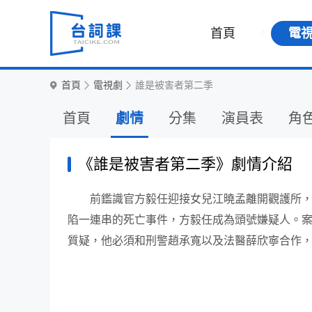
首頁
電
首頁
電視劇
誰是被害者第二季
首頁
劇情
分集
演員表
角
《誰是被害者第二季》劇情介紹
前鑑識官方毅任迎接女兒江曉孟離開觀護所
陷一連串的死亡事件，方毅任成為頭號嫌疑人。案
質疑，他必須和刑警趙承寬以及法醫薛欣寧合作