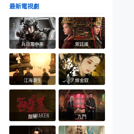
最新電視劇
兵自風中來
禦廷謠
江海潮生
嫁金釵
醒來
九門