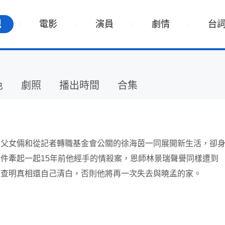
視
電影
演員
劇情
台
色
劇照
播出時間
合集
，父女倆和從記者轉職基金會公關的徐海茵一同展開新生活，卻
件牽起一起15年前他經手的情殺案，恩師林景瑞聲譽同樣遭到
，查明真相還自己清白，否則他將再一次失去與曉孟的家。