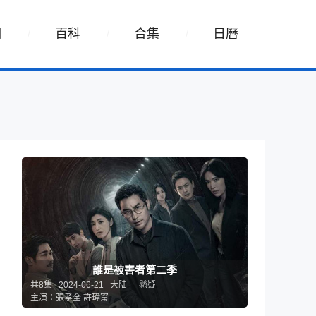
詞
百科
合集
日曆
身
誰是被害者第二季
共8集 2024-06-21 大陆
懸疑
主演：張孝全 許瑋甯