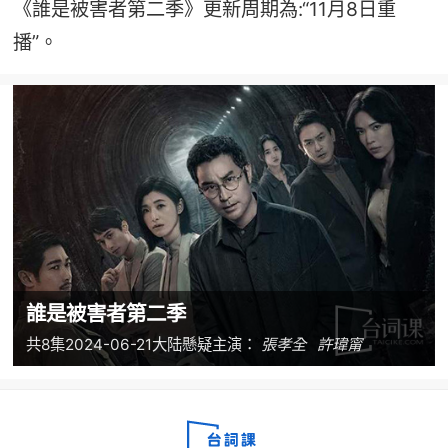
《誰是被害者第二季》更新周期為:“11月8日重
播”。
誰是被害者第二季
共8集
2024-06-21
大陆
懸疑
主演：
張孝全
許瑋甯