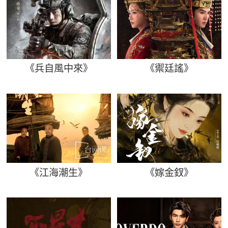
《兵自風中來》
《禦廷謠》
《江海潮生》
《嫁金釵》