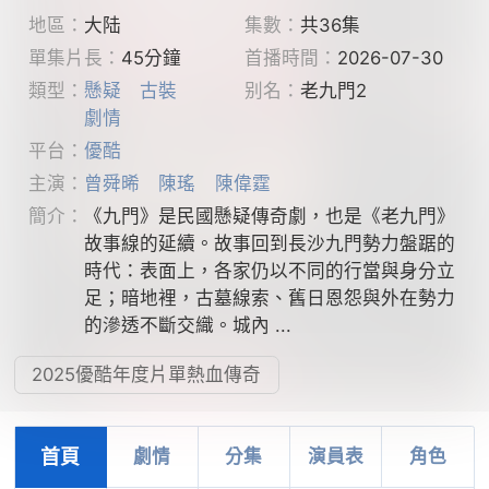
地區：
大陆
集數：
共36集
單集片長：
45分鐘
首播時間：
2026-07-30
類型：
懸疑
古裝
别名：
老九門2
劇情
平台：
優酷
主演：
曾舜晞
陳瑤
陳偉霆
簡介：
《九門》是民國懸疑傳奇劇，也是《老九門》
故事線的延續。故事回到長沙九門勢力盤踞的
時代：表面上，各家仍以不同的行當與身分立
足；暗地裡，古墓線索、舊日恩怨與外在勢力
的滲透不斷交織。城內 ...
2025優酷年度片單熱血傳奇
首頁
劇情
分集
演員表
角色