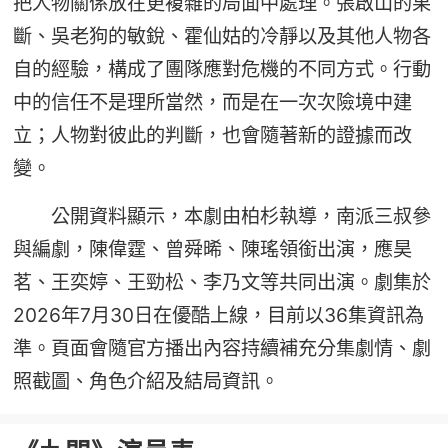
把人物關係放在更複雜的局面中處理。張啟山的果
斷、吳老狗的敏銳、霍仙姑的冷靜以及其他人物各
自的經驗，構成了團隊應對危機的不同方式。行動
中的信任不是理所當然，而是在一次次險境中建
立；人物對彼此的判斷，也會隨著新的證據而改
變。
公開資料顯示，本劇由柏杉執導，南派三叔參
與編劇，陳偉霆、曾舜晞、陳瑤領銜出演，應昊
茗、王奕婷、王勁松、李乃文等共同出演。劇集於
2026年7月30日在優酷上線，目前以36集資訊為
準。頁面會隨官方播出內容持續補充分集劇情、劇
照截圖、角色介紹及結局資訊。