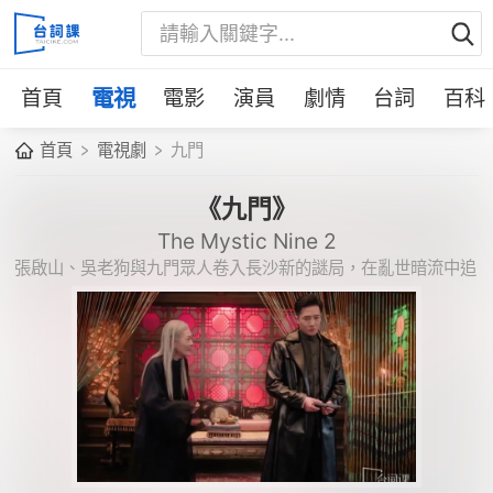
首頁
電視
電影
演員
劇情
台詞
百科
首頁
電視劇
九門
《九門》
The Mystic Nine 2
張啟山、吳老狗與九門眾人卷入長沙新的謎局，在亂世暗流中追
查真相並守住各自的信念。