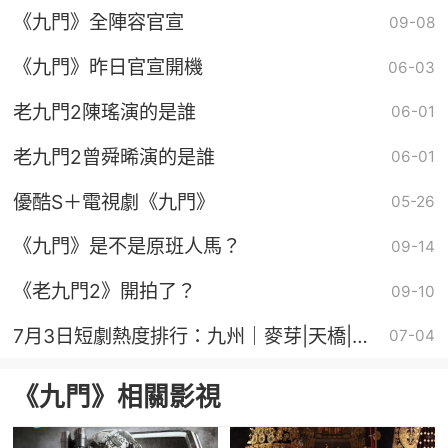
《九門》全陣容官宣
09-08
《九門》昨日官宣開機
06-03
老九門2陳瑤演的是誰
06-01
老九門2曾舜晞演的是誰
06-01
優酷S＋電視劇《九門》
05-26
《九門》是不是原班人馬？
09-14
《老九門2》開拍了？
09-10
7月3日短劇熱度排行：九州｜麥芽|天橋|青
07-04
榕|容量的《重生之農門肥妻》登頂第一！
《九門》相關影視