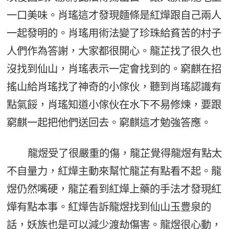
一口美味。肖瑤這才發現麵條是紅燁跟自己兩人
一起發明的。肖瑤用術法變了珍珠給貧苦的村子
人們作為答謝，大家都很開心。龍芷找了很久也
沒找到仙山，肖瑤表示一定會找到的。窮麒在招
搖山給肖瑤找了神奇的小傢伙，聽到肖瑤認識有
點氣餒，肖瑤知道小傢伙在水下不易修煉，要跟
窮麒一起把他們送回去。窮麒這才勉強答應。
龍煜受了很嚴重的傷，龍芷覺得龍煜有點太
不自量力，紅燁主動來幫忙龍芷有點看不起。龍
煜仍然嘴硬，龍芷看到紅燁上藥的手法才發現紅
燁有點本事。紅燁告訴龍煜找到仙山玉豊泉的
話，妖族也是可以減少渡劫傷害。龍煜很心動，