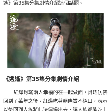
遙》第35集分集劇情介紹這個話題。
《逍遙》第35集分集劇情介紹
紅燁肖瑤兩人幸福的在一起做面，肖瑤彷彿
回到了萬年之後。紅燁吃著麵條贊不絕口，表示
以後回到人族將此法傳揚出去，讓人族都能吃上