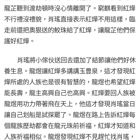
龍芷聽到渡劫頓時沒心情離開了。窮麒看到紅燁
不行禮沒禮貌，肖瑤直接表示紅燁不用這樣，臨
走前還把奧狠送的鮫珠給了紅燁，讓龍芷他們保
護好紅燁。
肖瑤將小傢伙送回去還加了結節讓他們好休
養生息。龍煜讓紅燁多講講玉豊泉，這才發現紅
燁所處的人族也是很有智慧的，龍煜也希望紅燁
能長壽，龍主高興自己也高興。紅燁要回人族被
龍煜用功力帶著飛在天上，他這才發現肖瑤當日
讓自己划船是試探罷了。龍煜在路上告訴紅燁每
個龍族歷劫都會在龍元珠前祈福，紅燁才知道和
人族祈福相似。龍煜發現紅燁不見趕忙找肖瑤，