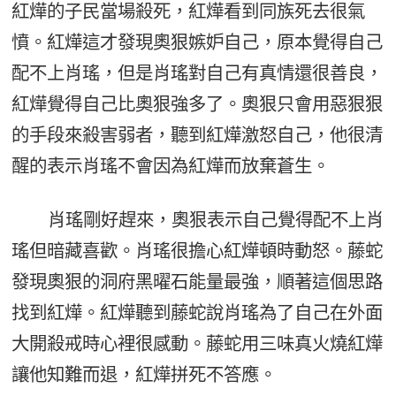
紅燁的子民當場殺死，紅燁看到同族死去很氣
憤。紅燁這才發現奧狠嫉妒自己，原本覺得自己
配不上肖瑤，但是肖瑤對自己有真情還很善良，
紅燁覺得自己比奧狠強多了。奧狠只會用惡狠狠
的手段來殺害弱者，聽到紅燁激怒自己，他很清
醒的表示肖瑤不會因為紅燁而放棄蒼生。
肖瑤剛好趕來，奧狠表示自己覺得配不上肖
瑤但暗藏喜歡。肖瑤很擔心紅燁頓時動怒。藤蛇
發現奧狠的洞府黑曜石能量最強，順著這個思路
找到紅燁。紅燁聽到藤蛇說肖瑤為了自己在外面
大開殺戒時心裡很感動。藤蛇用三味真火燒紅燁
讓他知難而退，紅燁拼死不答應。