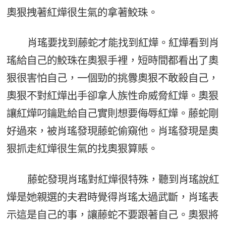
奧狠拽著紅燁很生氣的拿著鮫珠。
肖瑤要找到藤蛇才能找到紅燁。紅燁看到肖
瑤給自己的鮫珠在奧狠手裡，短時間都看出了奧
狠很害怕自己，一個勁的挑釁奧狠不敢殺自己，
奧狠不對紅燁出手卻拿人族性命威脅紅燁。奧狠
讓紅燁叼鑰匙給自己實則想要侮辱紅燁。藤蛇剛
好過來，被肖瑤發現藤蛇偷窺他。肖瑤發現是奧
狠抓走紅燁很生氣的找奧狠算賬。
藤蛇發現肖瑤對紅燁很特殊，聽到肖瑤說紅
燁是她親選的夫君時覺得肖瑤太過武斷，肖瑤表
示這是自己的事，讓藤蛇不要跟著自己。奧狠將