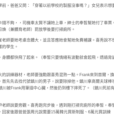
學前，爸爸又問：「穿著以前學校的製服沒事嗎？」女兒表示想
卡錢不夠，，司機車太賢不讓她上車，紳士的奉皙幫她付了車票
日煥（兼體育老師）罰放學後要打掃廁所。
崔老師要她考慮念體大，並且答應她會幫她免費補課。喜秀說不
樣的學生。
，身體都快飛了起來。（奉皙只要情緒有波動就會起飛，透過背
的訓練器材，老師要強勳跟喜秀混熟一點。Frank來到首爾，
，首先先去找代號鎮川的男子，說要除掉他。鎮川拿高爾夫球棒
最後鎮川被Frank用筆插中心臟，然後扔到樓下摔死了。（鎮川死前
尹老師說要旁觀。喜秀跑完步後，遇到剛打掃完廁所的奉皙，奉
回家後跟爸爸張周元說需要15萬韓元買新制服、6萬元買訓練