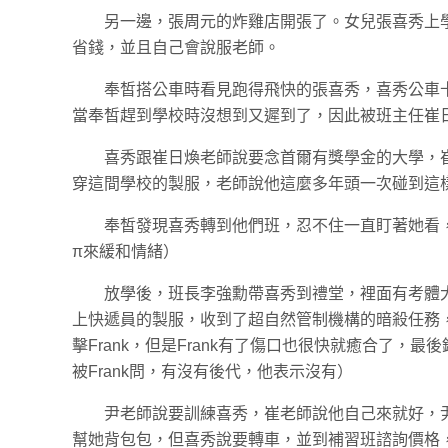
另一邊，張周元的炸雞店開張了。女兒張喜秀上
省錢，並且自己會說服老師。
奉皙搭公車時看見跑得飛快的張喜秀，喜秀公車
當奉皙趕到學校時沒想到又遲到了，因此被班主任崔
喜秀跟崔日煥老師說要念首爾有獎學金的大學，
穿這間學校的製服，老師說他這麼多年頭一次碰到這
奉皙發現喜秀轉到他們班，忍不住一直盯著她看
π來緩和情緒）
放學後，班長李強勳帶喜秀到禮堂，裡面有考體大
上快遞員的製服，收到了超自然管制機構的暗殺任務
擊Frank，但是Frank有了傷口也很快就癒合了，
被Frank問，有沒有後代，他表示沒有）
尹老師說要訓練喜秀，崔老師說他自己來就好，
幫她背包包，但喜秀說要轉車，並到補習班諮詢價格，