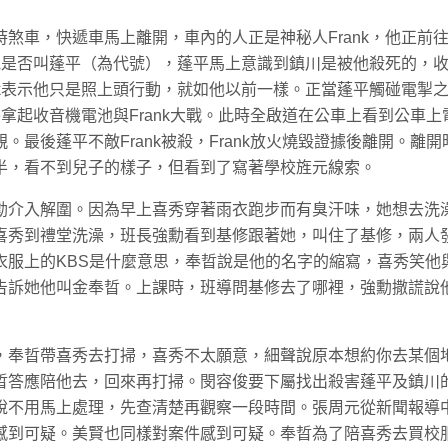
煞車，快遞車馬上離開，車內的人正是神秘人Frank，他正前
問他是否叫蓬平（為代號），蓬平馬上意識到鎮川是被他殺死的，
nk表示他只是照上頭行動，就如他以前一樣。正當蓬平觸碰電掣
平拿起收音機電池與Frank大戰。此時全啟道在公車上看到公車上
最後蓬平不敵Frank被殺，Frank放火燒毀證據後離開。離開
半，看不到兒子的樣子，但看到了寫著學校旌元線索。
勳介入解圍。因為早上喜秀穿著雨衣跑步而有臭汗味，她想去洗
喜秀到禮堂洗澡，班長強勳看到基修跟著她，叫住了基修，兩人
衣服上的KBS是什麼意思，奉晢說是他的名字的縮寫，喜秀笑他
告訴她他叫金奉晢。上課時，班導問基修去了哪裡，強勳撒謊說
，奉晢帶喜秀去打掃，喜秀不太願意，細聲說原本想約你去某個
晢答應陪他去，回來再打掃。閔容俊要下屬找出殺害蓬平及鎮川
說不用馬上處理，先查清楚再觀察一段時間。張周元從新聞報導
感到可疑。美賢也同樣對案件感到可疑。奉晢為了陪喜秀去買校