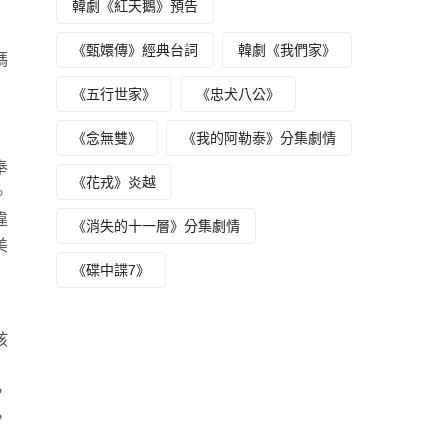
韓劇《紅天鵝》預告
《甄嬛傳》經典台詞
韓劇《我們家》
媽
《五行世家》
《忠犬八公》
《念無雙》
《我的阿勒泰》分集劇情
奉
《花戎》炎越
。
違
《消失的十一層》分集劇情
美
《碟中諜7》
。
孩
，
，