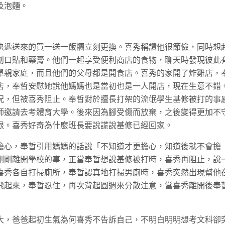
及泡麵。
快遞送來的買一送一飯糰立刻更換。喜秀稱讚他很節儉，同時想
創口貼和藥膏。他們一起享受便利商店的食物，聊天時發現彼此
單親家庭，而且他們的父母都是開食店。喜秀的家開了炸雞店，
店，奉晢安慰她說他媽媽也是當初也是一人開店，現在生意不錯
況，但被喜秀阻止。奉晢對於擅長打架的流氓學生基修被打的事
師邀請去考體育大學。後來因為腳受傷而放棄，之後變得更加不
眼。喜秀好奇為什麼班長要說謊說基修已經回家。
擔心，奉晢引用媽媽的話說「不知道才更擔心，知道後就不會擔
剛剛離開學校的事，正當奉晢想說基修被打時，喜秀再阻止，說
喜秀各自打掃廁所，奉晢認真地打掃男廁時，喜秀突然出現幫他
飛起來，奉晢忍住，再次背起圓週來分散注意，當喜秀離開後奉
大，爸爸起初生氣為何喜秀不告訴自己，不明白明明想考文科卻