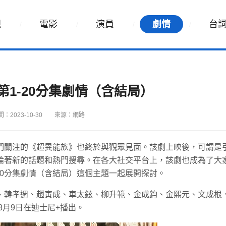
視
電影
演員
劇情
台
1-20分集劇情（含結局）
：2023-10-30
來源：網路
們關注的《超異能族》也終於與觀眾見面。該劇上映後，可謂是
論著新的話題和熱門搜尋。在各大社交平台上，該劇也成為了大
20分集劇情（含結局）這個主題一起展開探討。
、韓孝週、趙寅成、車太鉉、柳升範、金成鈞、金熙元、文成根
8月9日在迪士尼+播出。