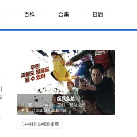
詞
百科
合集
日曆
引
家
超異能族
共20集 2023-08-09 韓劇
懸疑/愛情
主演：趙寅成 韓孝周 柳承龍
、
心中封神的韓劇推薦