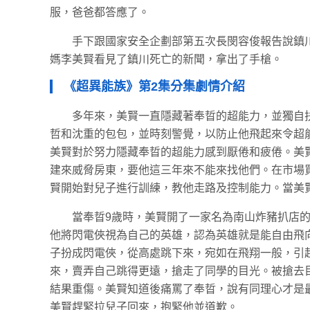
服，爸爸都答應了。
手下跟國家安全企劃部第五次長閔容俊報告說鎮
媽李美賢看見了鎮川死亡的新聞，拿出了手槍。
《超異能族》第2集分集劇情介紹
多年來，美賢一直隱藏著奉晢的超能力，並獨自
哲和沈重的包包，並時刻警覺，以防止他飛起來令超
美賢對於努力隱藏奉晢的超能力感到厭倦和疲倦。美
建來威脅房東，要他這三年來不能來找他們。在市場
賢開始對兒子進行訓練，教他走路及控制能力。當美
當奉晢9歲時，美賢開了一家名為南山炸豬扒店
他將閃電俠視為自己的英雄，認為英雄就是能自由飛
子扮成閃電俠，從高處跳下來，宛如在飛翔一般，引
來，賣弄自己跳得更遠，搶走了同學的目光。被搶去
結果重傷。美賢知道後痛罵了奉晢，說有同理心才是
美賢趕緊拉兒子回來，抱緊他並道歉。