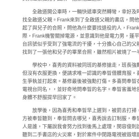
全啟道開公車時，一輛快遞車突然轉彎，幸好及時
找全啟道父親。Frank來到了全啟道父親的書店，
起了與兒子的合照，問他為什麼要找退役的人，Fra
際，Frank機警關掉電源，並意識到他是電力男，蓬
台訊號似乎受到了強電流的干擾，十分擔心自己的父親。
找到了一張他和兒子的畢業合照，雖然相片被燒了一
學校中，喜秀的資料被同班的基修搶走，班長強
但沒有衣服更換，便請求唯一認識的奉晢借體育服。
生爭執並打起來。基修最後被強勳打傷。多喜問奉晢
電視台同名，，並好奇地問奉晢的名字。奉晢害羞地
身體不舒服提早回家了。
放學後，因為喜秀和奉晢早上遲到，被罰去打掃
方被奉晢聽到，奉晢問去哪兒，喜秀說去訂制服，奉
人是誰，下屬說我會努力找到後馬上處理，閔容俊則
聽到二手書店的火災案，對於案件中閉路電視被毀壞