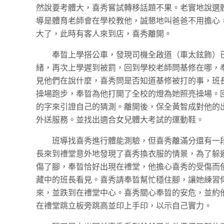
然說要考體大，喜秀嘗試轉移話題不果。老實地說選
導是體育老師會在學校教他，誠懇地叫爸爸不用擔心
大了，此時有客人來到店，喜秀離開。
奉晢上學搭公車，發現司機全啟道（車太鉉飾）
緒，再次上學遲到被罰，回到學校老師問基修在哪，
見他們在說什麼，喜秀問是否知道基修被打的事，班
操場跑步，奉晢為他打開了全校的燈為她照亮操場。回
的字來引證自己的猜測。離開後，保全黃智成對他的
外送服務。並找出適合女兒體大考試的運動鞋。
班導找喜秀進行體能測驗，但喜秀離滿分還有一
長來到禮堂意外地發現了喜秀換衣服的情景，為了躲
傷了腳，奉晢恰好出現在禮堂，他擔心喜秀的受傷而
藏中的班長看見。喜秀請奉晢幫忙穩住腳，讓她練習
來，並跌到在禮堂中心。喜秀關心奉晢的安危，並約
在禮堂跳立板旁跳高並印上手印，以示自己實力。