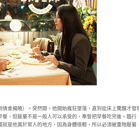
劇情會揭曉）。突然間，他開始瘋狂墜落，直到從床上驚醒才發
早餐，但飯量不是一般人可以承受的，奉皙把早餐吃完後。臨行
概就是他異於常人的地方，因為身體很輕，所以必須被重物壓著