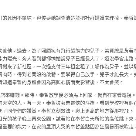
川的死因不單純，容俊要她調查清楚並把社群媒體處理掉。奉皙
扶養他。過去，為了照顧擁有飛行超能力的兒子，美賢總是背著
能力曝光。旁人看到都揶揄她說兒子已經長大了，還沒學會走路
賢搬來了新社區，一次過支付三年租金租了工場作為房子，並以
買肉時，得到老闆娘的啟發，要學得自己放手，兒子才能長大。
賢知道奉晢的身體會因為高興心情而受影響後，不太會笑。
的店來賺錢。那時，奉晢放學後必須馬上回家，獨自在家看電視
向天空的人。有一天，奉晢披著閃電俠的斗篷，看到學校裡有個
起了同學們的讚賞。奉晢立刻效法，爬上更高的地方從那裡飛下
目光的孩子晚上再來公園，試著站在奉晢白天所站的高位跳下來
最重要的能力，在家的屋頂大哭的奉晢差點因為狂風暴雨被吹走