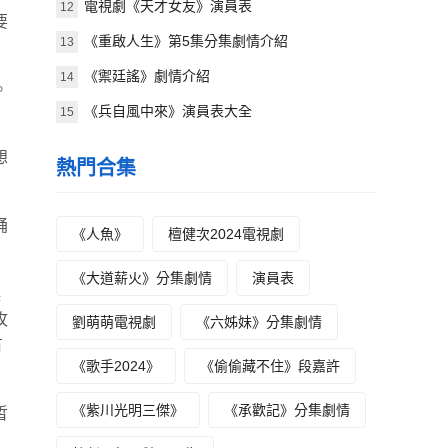
電視劇《天才女友》演員表
12
要
《重啟人生》第5集分集劇情介紹
13
《禦廷謠》劇情介紹
14
。
《兵自風中來》演員表大全
15
想
熱門合集
誦
《人魚》
檀健次2024電視劇
《大道薪火》分集劇情
演員表
換
攻
劉萌萌電視劇
《六姊妹》分集劇情
有
《歌手2024》
《偷偷藏不住》段嘉許
《紫川光明三傑》
《承歡記》分集劇情
皙