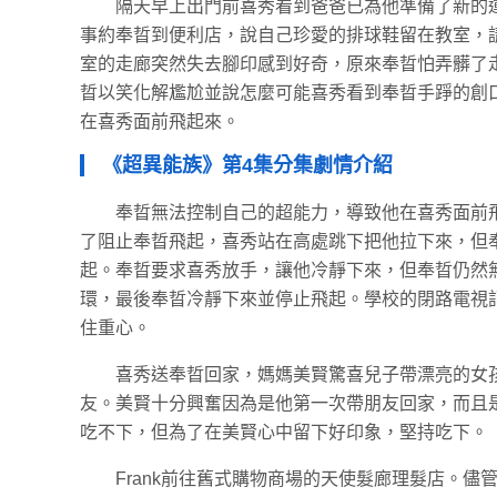
隔天早上出門前喜秀看到爸爸已為他準備了新的
事約奉晢到便利店，說自己珍愛的排球鞋留在教室，
室的走廊突然失去腳印感到好奇，原來奉晢怕弄髒了
晢以笑化解尷尬並說怎麼可能喜秀看到奉晢手踭的創
在喜秀面前飛起來。
《超異能族》第4集分集劇情介紹
奉晢無法控制自己的超能力，導致他在喜秀面前
了阻止奉晢飛起，喜秀站在高處跳下把他拉下來，但
起。奉晢要求喜秀放手，讓他冷靜下來，但奉晢仍然
環，最後奉晢冷靜下來並停止飛起。學校的閉路電視
住重心。
喜秀送奉晢回家，媽媽美賢驚喜兒子帶漂亮的女
友。美賢十分興奮因為是他第一次帶朋友回家，而且
吃不下，但為了在美賢心中留下好印象，堅持吃下。
Frank前往舊式購物商場的天使髮廊理髮店。儘