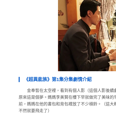
《超異能族》第1集分集劇情介紹
金奉皙在太空裡，看到有個人影（這個人影後續
原來這是個夢。媽媽李美賢在樓下早就做完了美味的
前，媽媽在他的書包和背包裡放了不少槓鈴。（這大
不然就要飛走了）