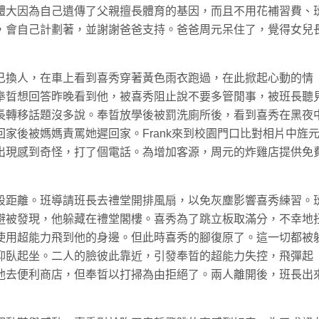
體大因為自己遺傳了父親擅長體育的基因，而且不用花補習費、
，會自己計劃著，並謝謝爸爸支持。爸爸周元呆住了，覺得女兒
已換人，在車上看到喜秀穿著黃色雨衣跑過，在此掀起心動的情
奉晢想回答昨晚看到他，被喜秀阻止說不要多管閒事，被班長聽
長轉移話題沒多說。奉晢放學後被罰洗廁所後，看到喜秀在黑夜
家後被媽媽責罵她遲回家。Frank來到校園門口比對相片中旌
出現感到奇怪，打了個電話。為增加客源，周元的炸雞店提供免
段距離。班導請班長去禮堂開排風扇，以免灰塵影響喜秀練習。
避被發現，他躲藏在禮堂閣樓。喜秀為了跳立板取滿分，不幸地
使用超能力飛到他的身邊。但此時喜秀的腳復原了。這一切都被
仰臥起坐。二人的臉彼此靠近，引發奉晢的超能力失控，飛彈起
他去便利商店，但奉晢以打掃為由拒絕了。兩人離開後，班長出