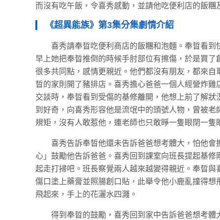
而沒有吃午飯，令喜秀感動，並請他吃便利店的飯糰
《超異能族》第3集分集劇情介紹
喜秀請奉晢吃便利商店的飯糰和泡麵。奉晢看到
早上她把奉晢推倒的時候手肘部位有擦傷，於是買了
很多共同點，感情更親近。他們都沒有朋友，都來自
晢的家則開了豬排店。喜秀擔心爸爸一個人經營炸雞
交談時，奉晢看到受傷的基修離開，他想上前了解狀
到好奇，向喜秀形容他是流氓中的頭號人物，曾被老
規矩，沒有人敢惹他，連老師也只敢睜一隻眼閉一隻
喜秀告訴奉晢他還未告訴爸爸想考體大，怕他會
心」鼓勵他告訴爸爸。喜秀回到課室向班長提起基修
起走打掃吧。班長察覺兩人越來越變得親近。奉晢與
傷口塗上藥膏並照腸創口貼，此舉令他小鹿亂撞得想
飛起來，手上的花灑水四濺。
得到奉晢的鼓勵，喜秀回到家中告訴爸爸想考體