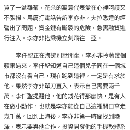
買了一盆雛菊，花朵的寓意代表愛在心裡呵護又
不張揚。馬厲打電話告訴李亦非，夫拉悉達的經
營出了問題，資金鏈有斷裂的危險，急需融資進
行注入。李亦非搭乘機立刻飛往三亞。
李仟聖正在海邊別墅閒坐，李亦非拎著幾個
蘋果過來，李仟聖知道自己這個兒子同在一個城
市都沒有看自己，現在跑到這裡，一定是有求於
他。果然李亦非單刀直入，表示自己需要兩千
萬。李仟聖提醒他，他的錢花得那麼快，是有人
在做小動作，也就是李亦能從自己這裡開口拿走
幾千萬。回到上海後，李亦非第一時間找到陸
澤，表示要與他合作，投資開發他的手機軟體系