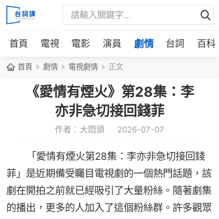
首頁
電視
電影
演員
劇情
台詞
百科
首頁
劇情
電視劇情
正文
《愛情有煙火》第28集：李
亦非急切接回錢菲
作者：大悶頭
2026-07-07
「愛情有煙火第28集：李亦非急切接回錢
菲」是近期備受矚目電視劇的一個熱門話題，該
劇在開拍之前就已經吸引了大量粉絲。隨著劇集
的播出，更多的人加入了這個粉絲群。許多觀眾