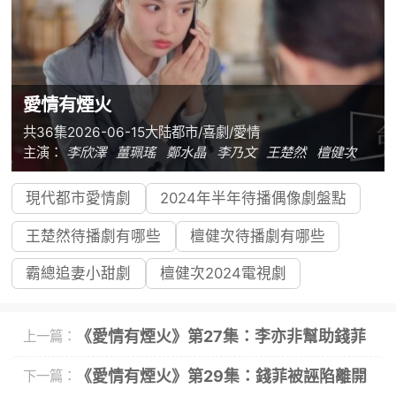
愛情有煙火
共36集
2026-06-15
大陆
都市/喜劇/愛情
主演：
李欣澤
薑珮瑤
鄭水晶
李乃文
王楚然
檀健次
現代都市愛情劇
2024年半年待播偶像劇盤點
王楚然待播劇有哪些
檀健次待播劇有哪些
霸總追妻小甜劇
檀健次2024電視劇
《愛情有煙火》第27集：李亦非幫助錢菲
上一篇：
快速成長
《愛情有煙火》第29集：錢菲被誣陷離開
下一篇：