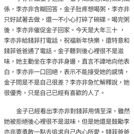
係，李亦非含糊回答，金子肚疼想喝粥，李亦非
只好試著去做，還一不小心打碎了碗碟。喝完粥
後，李亦非催促金子回家。今天是大年三十 ，
李亦非給錢菲打電話，祝福新年快樂，還特意和
錢菲爸爸通了電話。金子聽到後心裡很不是滋
味，她主動坐在李亦非身邊，直言不諱地向他表
白，李亦非一口回絕，表示不能接受她的感情，
金子問是不是自己很差？李亦非急忙解釋說，她
很優秀，只是自己已經有喜歡的人了。
金子已經看出李亦非對錢菲用情至深，雖然
她被拒絕後心裡很不是滋味，但是她還是鼓勵李
亦非要勇敢一點去追求自己內心所愛。錢菲爸爸