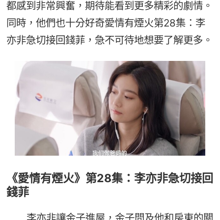
都感到非常興奮，期待能看到更多精彩的劇情。
同時，他們也十分好奇愛情有煙火第28集：李
亦非急切接回錢菲，急不可待地想要了解更多。
《愛情有煙火》第28集：李亦非急切接回
錢菲
李亦非讓金子進屋，金子問及他和房東的關