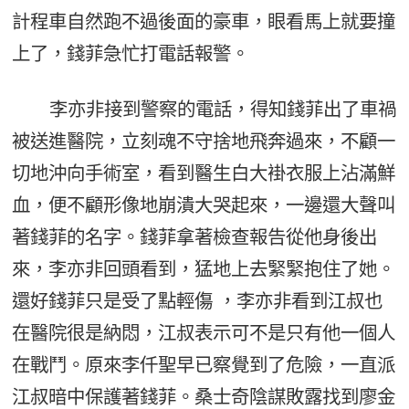
計程車自然跑不過後面的豪車，眼看馬上就要撞
上了，錢菲急忙打電話報警。
李亦非接到警察的電話，得知錢菲出了車禍
被送進醫院，立刻魂不守捨地飛奔過來，不顧一
切地沖向手術室，看到醫生白大褂衣服上沾滿鮮
血，便不顧形像地崩潰大哭起來，一邊還大聲叫
著錢菲的名字。錢菲拿著檢查報告從他身後出
來，李亦非回頭看到，猛地上去緊緊抱住了她。
還好錢菲只是受了點輕傷 ，李亦非看到江叔也
在醫院很是納悶，江叔表示可不是只有他一個人
在戰鬥。原來李仟聖早已察覺到了危險，一直派
江叔暗中保護著錢菲。桑士奇陰謀敗露找到廖金