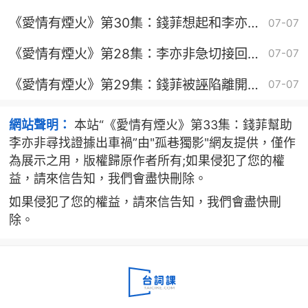
合
《愛情有煙火》第30集：錢菲想起和李亦非
07-07
酒後初吻破防
《愛情有煙火》第28集：李亦非急切接回錢
07-07
菲
《愛情有煙火》第29集：錢菲被誣陷離開職
07-07
場
網站聲明：
本站“《愛情有煙火》第33集：錢菲幫助
李亦非尋找證據出車禍”由"孤巷獨影"網友提供，僅作
為展示之用，版權歸原作者所有;如果侵犯了您的權
益，請來信告知，我們會盡快刪除。
如果侵犯了您的權益，請來信告知，我們會盡快刪
除。