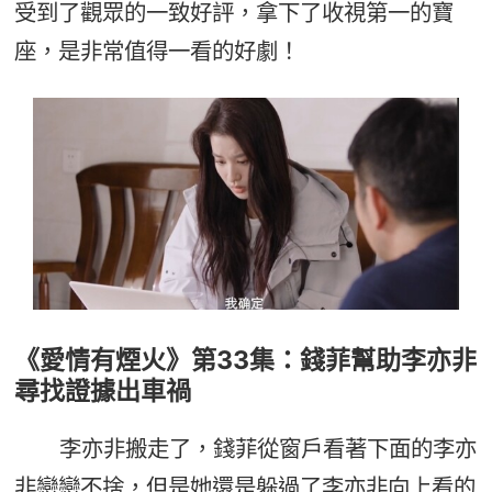
受到了觀眾的一致好評，拿下了收視第一的寶
座，是非常值得一看的好劇！
《愛情有煙火》第33集：錢菲幫助李亦非
尋找證據出車禍
李亦非搬走了，錢菲從窗戶看著下面的李亦
非戀戀不捨，但是她還是躲過了李亦非向上看的