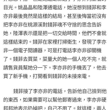
目光。姚晶晶和陸澤通電話，她沒想到錢菲和李
亦非最後竟然是這樣的結局，甚至後悔當初沒有
把李亦非在桃源溪對錢菲魂不守捨的思念告訴
她，陸澤表示還是把一切交給時間，他們不會就
這樣結束的。錢菲在家裡打掃衛生，發現了李亦
非一個電子閱讀器，可是打電話李亦非卻關機
了。錢菲去買菜，菜量大的她一個人吃不完，就
請售貨員幫她分一下。李亦非的手機丟了，他去
買了新手機，打開看到錢菲的未接來電。
錢菲接了李亦非的電話，告訴他自己撿到他
的東西，如果需要可以幫他郵寄過來，李亦非硬
邦邦地表示扔掉吧，自己不用了。就這樣，兩人