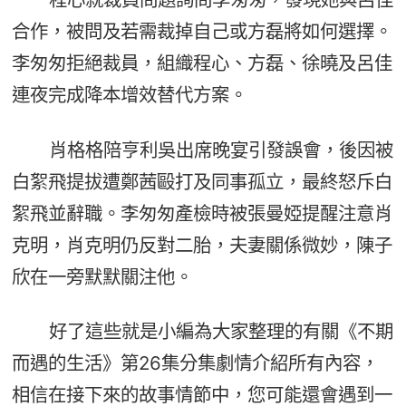
合作，被問及若需裁掉自己或方磊將如何選擇。
李匆匆拒絕裁員，組織程心、方磊、徐曉及呂佳
連夜完成降本增效替代方案。
肖格格陪亨利吳出席晚宴引發誤會，後因被
白絮飛提拔遭鄭茜毆打及同事孤立，最終怒斥白
絮飛並辭職。李匆匆產檢時被張曼婭提醒注意肖
克明，肖克明仍反對二胎，夫妻關係微妙，陳子
欣在一旁默默關注他。
好了這些就是小編為大家整理的有關《不期
而遇的生活》第26集分集劇情介紹所有內容，
相信在接下來的故事情節中，您可能還會遇到一