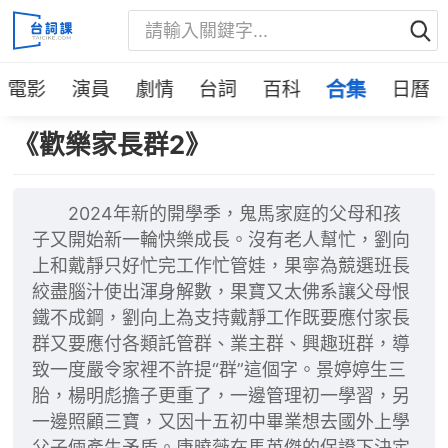
電影
演員
劇情
台詞
百科
合集
日曆
《歡樂家長群2》
2024年新的開學季，鬼馬家庭的父母和孩
子又開始新一輪快樂成長。沒有老人幫忙，劉向
上和戴靜只好忙完工作忙管娃，果寧為競選班長
絞盡腦汁使出渾身解數，果寶又太佛系讓父母恨
鐵不成鋼，劉向上為支持戴靜工作既要應付家長
群又要應付各類託管群、業主群、興趣班群，導
致一度嚴令家裡不許提“群”這個字。景婷婷生三
胎，楊明彪擔子更重了，一邊管理初一學習，另
一邊照顧三寶，又因十五初中畢業想去國外上學
父子倆產生矛盾。唐曉薇在馬英傑的保證下決定