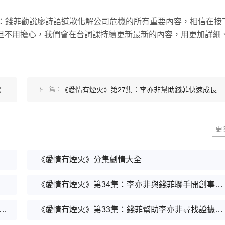
集：錢菲勸說廖詩語道歉化解公司危機的所有重要內容，相信在接
但不用擔心，我們會在台詞課持續更新最新的內容，用更加詳細
保
《愛情有煙火》第27集：李亦非幫助錢菲快速成長
下一篇：
更
《愛情有煙火》分集劇情大全
《愛情有煙火》第34集：李亦非與錢菲聯手開創事業新篇章
有煙火》第35集：李亦非與錢菲甜蜜開啟戀愛生活
《愛情有煙火》第33集：錢菲幫助李亦非尋找證據出車禍