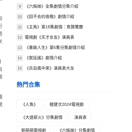
《六姊妹》全集劇情分集介紹
9
《回不去的夜晚》劇情介紹
10
紛
行
《主角》第18集劇情：焦贊驚艷
11
語
電視劇《天才女友》演員表
12
次
《重啟人生》第5集分集劇情介紹
13
《禦廷謠》劇情介紹
14
離
《兵自風中來》演員表大全
15
自
開
熱門合集
錢
視
《人魚》
檀健次2024電視劇
《大道薪火》分集劇情
演員表
劉萌萌電視劇
《六姊妹》分集劇情