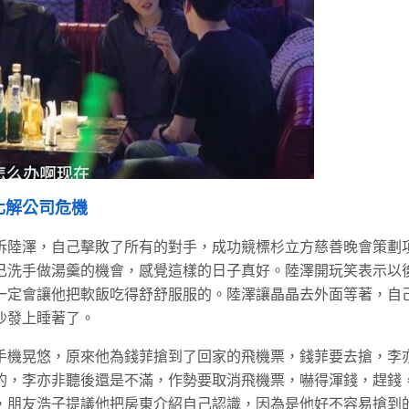
化解公司危機
訴陸澤，自己擊敗了所有的對手，成功競標杉立方慈善晚會策劃
己洗手做湯羹的機會，感覺這樣的日子真好。陸澤開玩笑表示以
一定會讓他把軟飯吃得舒舒服服的。陸澤讓晶晶去外面等著，自
沙發上睡著了。
手機晃悠，原來他為錢菲搶到了回家的飛機票，錢菲要去搶，李
的，李亦非聽後還是不滿，作勢要取消飛機票，嚇得渾錢，趕錢
，朋友浩子提議他把房東介紹自己認識，因為是他好不容易搶到