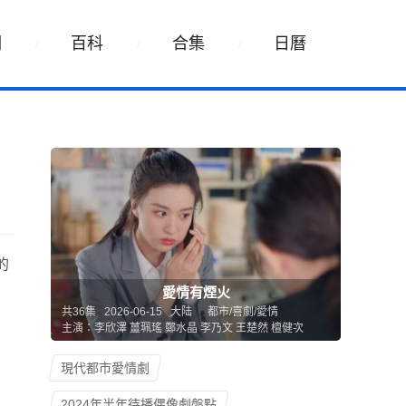
詞
百科
合集
日曆
的
愛情有煙火
共36集 2026-06-15 大陆
都市/喜劇/愛情
主演：李欣澤 薑珮瑤 鄭水晶 李乃文 王楚然 檀健次
現代都市愛情劇
2024年半年待播偶像劇盤點