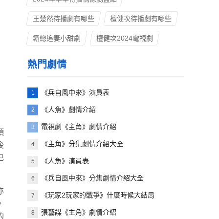
王楚然待播劇有哪些
檀健次待播劇有哪些
霸總追妻小甜劇
檀健次2024電視劇
熱門劇情
《兵自風中來》演員表
1
《人魚》劇情介紹
2
電視劇《主角》劇情介紹
3
項
《主角》分集劇情介紹大全
4
後
己
《人魚》演員表
5
《兵自風中來》分集劇情介紹大全
6
亦
《玩家2玩家的戰爭》什麼時候大結局
7
，
張藝謀《主角》劇情介紹
8
的