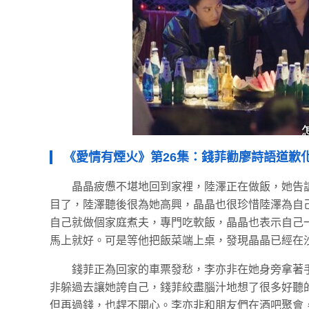
《愛情有煙火》第26集：錢菲勸廖詩語道歉
晶晶疲憊不堪地回到家裡，陸澤正在做飯，她告
目了，陸澤聽後很為她高興，晶晶也很珍惜陸澤為自
自己就做個家庭煮夫，專門吃軟飯，晶晶也表示自己
馬上就好。可是等他把飯菜端上桌，發現晶晶已經在
錢菲正為回家的車票發愁，李亦非在她身旁拿著
非躲過去讓她誇自己，錢菲絞盡腦汁地想了很多好聽
但再過錢，也趕不開心。李亦非和朋友們在酒吧聚會