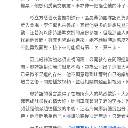
機票，他想和房東交朋友。李亦非一把掐住他的脖子
杉立方慈善晚會如期進行，晶晶帶領團隊認真負
步入會場，李仟聖也來參加，其實他更多的是想見兒
動。汪若海以廖詩語準女婿的身份參加，但是那些人
找到他質問，錢菲也緊跟著進來，她不顧廖詩語態度
不能勇敢面對，接下來可能還有第二次，第三次。
因此錢菲建議必須正視問題，公開就存在問題道
開。廖詩語對汪若海很是不滿，認為公司出了這麼大
己是微不足道的存在，他不願意聽到比爾對自己的議
場白之後，開始播放視頻，並就相關問題面對視頻，
廖詩語的發言贏得了在場所有人的熱烈歡迎，大
菲完成計畫後心情大好，她開車載著喝了酒的李亦非
頻就是他派趙德播放的事後，汪若海向廖詩語提出分
善，他冷靜地為自己。廖詩語聽後很是無語，只能看