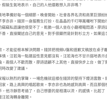
，假裝生氣地表示，自己的人他還敢想入非非嗎？
責地準備好每一個細節。晚會開始，社會各界名流和商業巨頭紛
子李亦非。錢菲一身服務生打扮，在晶晶的千叮嚀萬囑咐下開始
的竊竊私語讓他很受不了，乾脆一個人坐在小廳裡喝悶酒。廖詩
不善，直接闡述自己的意見。對手很顯然是針對杉立方，如果這
歉，才能從根本解決問題。錢菲把視頻U盤和道歉文稿放在桌子
事情，汪若海一點建設性意見都沒有，汪若海也不甘示弱地表示
論，兩個人不歡而散，廖詩語顧不上其他，直接快步上台，做了
同時改變了建議。
家報以熱烈的掌聲，一場危機就這樣在錢菲的堅持下煙消雲散。
回家，路上高興的唱起歌來，李亦非也為她感到高興，而且那個
手，他冷靜思考過了，自己想要的是相濡以流，的感情，比起了
著汪若海轉身離開。