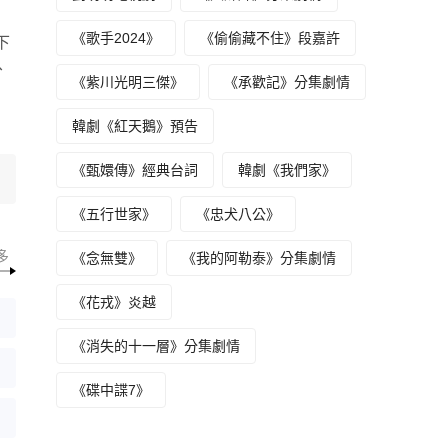
《歌手2024》
《偷偷藏不住》段嘉許
下
、
《紫川光明三傑》
《承歡記》分集劇情
韓劇《紅天鵝》預告
《甄嬛傳》經典台詞
韓劇《我們家》
《五行世家》
《忠犬八公》
多
《念無雙》
《我的阿勒泰》分集劇情
《花戎》炎越
《消失的十一層》分集劇情
《碟中諜7》