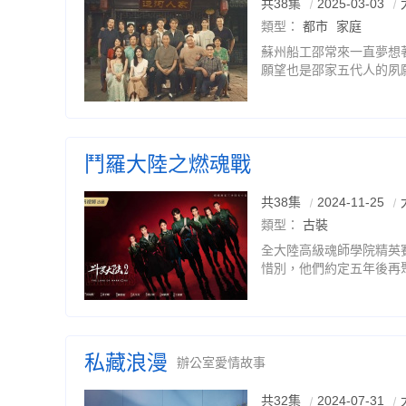
共38集
2025-03-03
類型：
都市
家庭
蘇州船工邵常來一直夢想
願望也是邵家五代人的夙
租來的船載著意大利旅行
1900年，北京正在鬧義
毀，
鬥羅大陸之燃魂戰
共38集
2024-11-25
類型：
古裝
全大陸高級魂師學院精英
惜別，他們約定五年後再
道路。之後，唐三跟隨父
能力。在唐昊幫助下，唐
私藏浪漫
辦公室愛情故事
共32集
2024-07-31