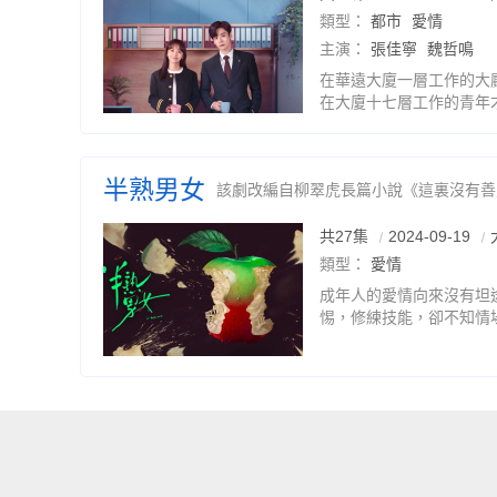
類型：
都市
愛情
主演：
張佳寧
魏哲鳴
在華遠大廈一層工作的大
在大廈十七層工作的青年
幹，他們有著盡快結婚的
生了交點。在塗筱檸眼裡
半熟男女
該劇改編自柳翠虎長篇小說《這裏沒有善
共27集
2024-09-19
類型：
愛情
成年人的愛情向來沒有坦
惕，修練技能，卻不知情
設反差，每個人都各懷心
分別出演謀生的何知南與