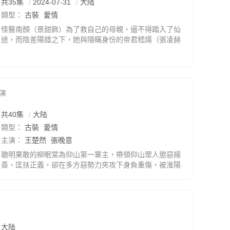
共35集
2024-07-31
大陆
類型：
古裝
愛情
怪醫南顏（景甜飾）為了救自己的母親，逼不得踏入了仙
途，而陰差陽錯之下，她與隱瞞身份的帝君嵇煬（張凌赫
飾）種下了締結姻緣的“靈犀印」。這兩個人，一個孤傲
冷峻、道骨仙風，一個喜歡尋醫問藥，「地氣」十足。原
演
共40集
大陆
類型：
古裝
愛情
主演：
王楚然
張晚意
聰明果敢的柳眠棠為仰山第一寨主，帶領仰山眾人懲惡揚
善、匡扶正義，卻在多方惡勢力夾攻下身負重傷，被淮陽
王崔行舟救下。柳眠棠醒來後關於仰山的記憶全無，將崔
行舟錯認為夫君崔九，並憑藉過人的膽識和才智開了一家
大陆