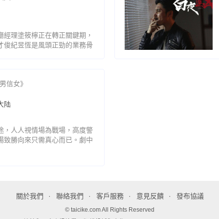
廳經理塗筱檸正在轉正關鍵期，
才俊紀昱恆是風頭正勁的業務骨
共同需求，兩條平行線就這樣產
，紀昱恆是遠超預期的結婚對象
男信女》
大陆
途，人人視情場為戰場，高度警
場致勝向來只需真心而已。劇中
事有圖謀，劇中田曦薇與周雨彤
謀生的韓蘇，感性與理性碰撞出
關於我們
聯絡我們
客戶服務
意見反饋
發布協議
© taicike.com All Rights Reserved