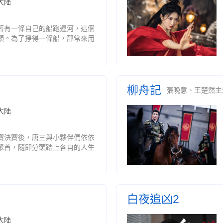
大陆
著有一條自己的船跑運河，這個
願。為了掙得一條船，邵常來用
家馬克前往北京尋親，這一年是
和團。邵常來的船在北京被燒
柳舟記
張晚意、王楚然主
大陆
賽決賽後，唐三與小夥伴們依依
聚首，隨即分頭踏上各自的人生
親唐昊來到隱密山谷特訓，精進
三在增強經驗的同時愈發沉穩，
白夜追凶2
大陆