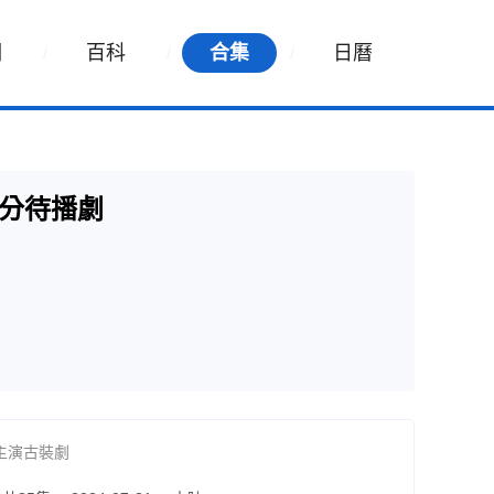
詞
百科
合集
日曆
分待播劇
主演古裝劇