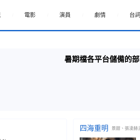
視
電影
演員
劇情
台
暑期檔各平台儲備的部
四海重明
景甜、張淩赫