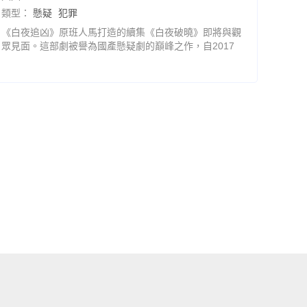
類型：
懸疑
犯罪
《白夜追凶》原班人馬打造的續集《白夜破曉》即將與觀
眾見面。這部劇被譽為國產懸疑劇的巔峰之作，自2017
年那個難忘的暑假播出以來，已經過了六年。第一部以
8.9的高分開局，劇情緊湊，懸念迭起，給觀眾留下了深
刻印