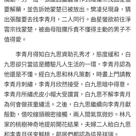
要解藥，並告訴她蒙楚已被放出。樊凌兒現身，猜
出張酸要去找李青月，二人同行。曲星蠻欲前往淨
雲宗找蒙楚，被曲母阻攔斥責不懂得主動的男子不
值得愛。
李青月得知白九思資助孔秀才，態度緩和，白
九思卻只當這是體驗凡人生活的一環，李青月認為
他還是不懂。經白九思和林凡策劃，時畫上門請教
李青月刺繡，李青月欣然接受，白九思暗中得意。
李青月所繡虎皮小帽大受讚賞，白九思不解李青月
為何會做孩童繡活。之後，白九思繼續向李青月獻
殷勤，借咬線頭親密接觸，兩人間氣氛微妙。林凡
家的桃樹神奇地提前開花結果，夫婦二人給白九思
和李青月送來鮮桃，鄰居們都認為這是祥瑞。