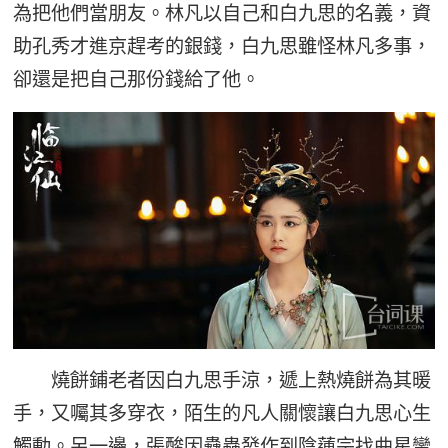
為把他們當朋友。林凡以自己和白九思的名義，資
助孔秀才進京趕考的銀錢，白九思雖怪林凡多事，
卻還是把自己那份錢給了他。
燒餅鋪老者因白九思手涼，遞上熱燒餅為其暖
手，又囑其多穿衣，陌生的凡人關懷讓白九思心生
觸動。另一邊，張酸因蠱蟲發作到陰蓮宗找曲星蠻