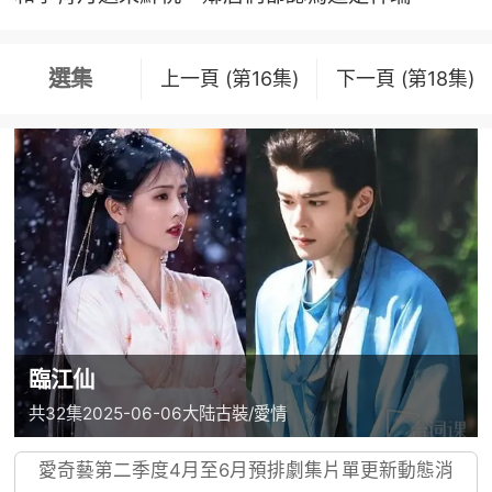
選集
上一頁 (第16集)
下一頁 (第18集)
臨江仙
共32集
2025-06-06
大陆
古裝/愛情
愛奇藝第二季度4月至6月預排劇集片單更新動態消