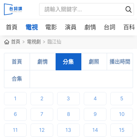
首頁
電視
電影
演員
劇情
台詞
百科
首頁
電視劇
臨江仙
首頁
劇情
分集
劇照
播出時間
合集
1
2
3
4
5
6
7
8
9
10
11
12
13
14
15