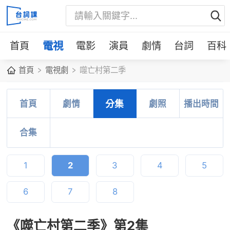
首頁
電視
電影
演員
劇情
台詞
百科
首頁
電視劇
噬亡村第二季
首頁
劇情
分集
劇照
播出時間
合集
1
2
3
4
5
6
7
8
《噬亡村第二季》第2集