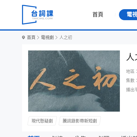
首頁
電
首頁
電視劇
人之初
人
地區
集數
播出
現代懸疑劇
騰訊錄影帶新短劇