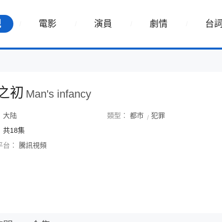
視
電影
演員
劇情
台
之初
Man's infancy
：
大陆
類型：
都市
犯罪
：
共18集
平台：
騰訊視頻