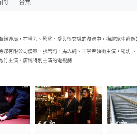
時間
合集
血緣迷局，在權力、慾望、愛與恨交織的漩渦中，描繪眾生群像
傳媒有限公司備案，張若昀、馬思純、王景春領銜主演，楊玏 
秀竹主演，唐嫣特別主演的電視劇