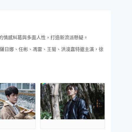
的情感糾葛與多面人性，打造新流派懸疑。
、薩日娜、任彬、馮雷、王菊、洪浚嘉特邀主演，徐