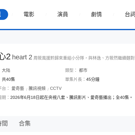
視
電影
演員
劇情
台
心2
heart 2
周筱風援黔歸來重組小分隊，與林逸、方筱然繼續麵對
：
大陆
類型：
都市
：
共40集
單集片長：
45分鐘
平台：
愛奇藝
騰訊視頻
CCTV
周期：
2026年6月18日起在央視八套、騰訊影片、愛奇藝播出；全40集。
時間
合集