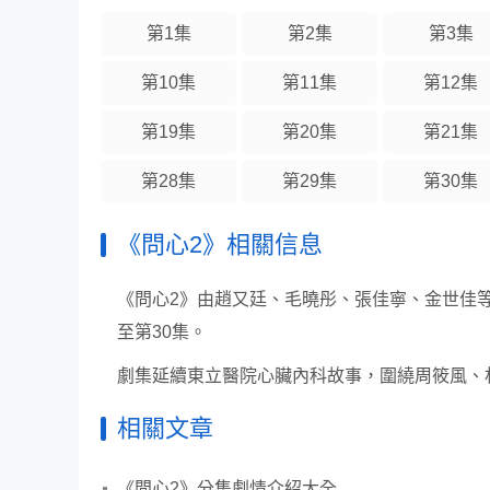
第1集
第2集
第3集
第10集
第11集
第12集
第19集
第20集
第21集
第28集
第29集
第30集
《問心2》相關信息
《問心2》由趙又廷、毛曉彤、張佳寧、金世佳等
至第30集。
劇集延續東立醫院心臟內科故事，圍繞周筱風、
相關文章
《問心2》分集劇情介紹大全