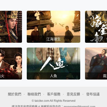
謠
江海潮生
過火
人魚
兩
關於我們
聯絡我們
客戶服務
意見反饋
發布協議
© taicike.com All Rights Reserved
違法與不良資訊檢舉 & 版權投訴與合作：mongame@foxmail.com