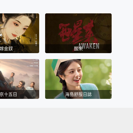
嫁金釵
醒來
京十五日
海島舒服日誌