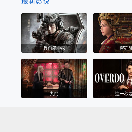
最新影視
兵自風中來
禦廷
九門
這一秒