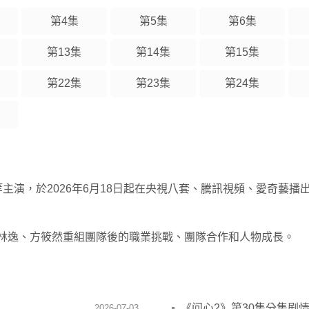
第4集
第5集
第6集
第13集
第14集
第15集
第22集
第23集
第24集
主演，於2026年6月18日起在央視八套、騰訊視頻、愛奇藝播
林逸、方筱然重組團隊後的職業挑戰、團隊合作和人物成長。
《问心2》第30集分集剧
2026-07-03