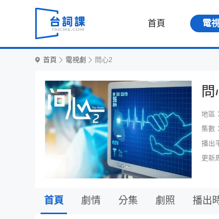
首頁
電
首頁
電視劇
問心2
問
地區
集數
播出
更新
首頁
劇情
分集
劇照
播出