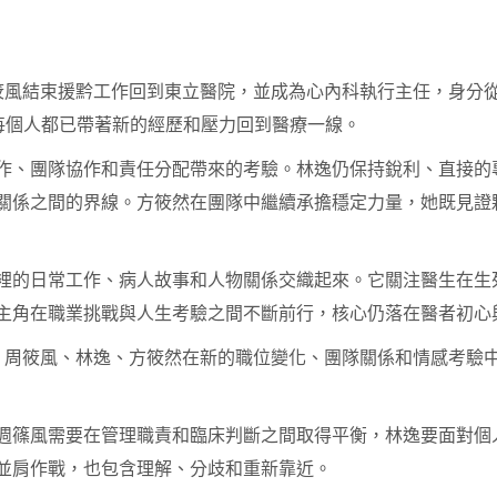
筱風結束援黔工作回到東立醫院，並成為心內科執行主任，身分
每個人都已帶著新的經歷和壓力回到醫療一線。
作、團隊協作和責任分配帶來的考驗。林逸仍保持銳利、直接的
關係之間的界線。方筱然在團隊中繼續承擔穩定力量，她既見證
裡的日常工作、病人故事和人物關係交織起來。它關注醫生在生
主角在職業挑戰與人生考驗之間不斷前行，核心仍落在醫者初心
，周筱風、林逸、方筱然在新的職位變化、團隊關係和情感考驗
週篠風需要在管理職責和臨床判斷之間取得平衡，林逸要面對個
並肩作戰，也包含理解、分歧和重新靠近。