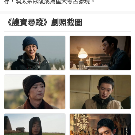
存，漢太宗茲陵成為重大考古發現。
《護寶尋蹤》劇照截圖