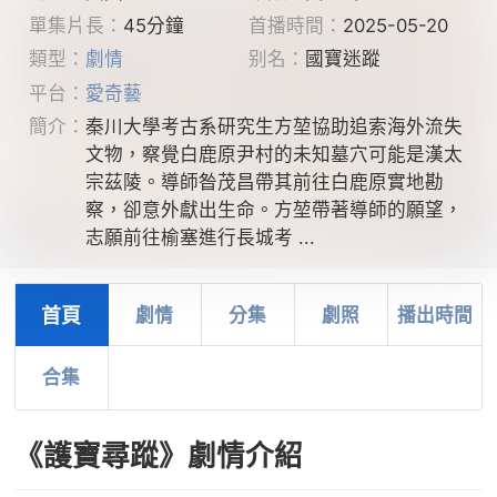
單集片長：
45分鐘
首播時間：
2025-05-20
類型：
劇情
别名：
國寶迷蹤
平台：
愛奇藝
簡介：
秦川大學考古系研究生方堃協助追索海外流失
文物，察覺白鹿原尹村的未知墓穴可能是漢太
宗茲陵。導師昝茂昌帶其前往白鹿原實地勘
察，卻意外獻出生命。方堃帶著導師的願望，
志願前往榆塞進行長城考 ...
首頁
劇情
分集
劇照
播出時間
合集
《護寶尋蹤》劇情介紹