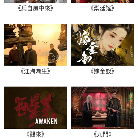
《兵自風中來》
《禦廷謠》
《江海潮生》
《嫁金釵》
《醒來》
《九門》