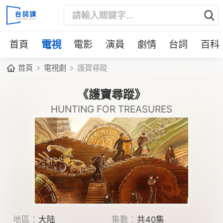
首頁
電視
電影
演員
劇情
台詞
百科
首頁
電視劇
護寶尋蹤
《護寶尋蹤》
HUNTING FOR TREASURES
地區：
大陆
集數：
共40集