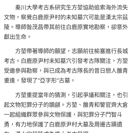
秦川大學考古系研究生方堃協助追索海外流失
文物，察覺白鹿原尹村的未知墓穴可能是漢太宗茲
陵。導師昝茂昌帶其前往白鹿原實地勘察，卻意外
獻出生命。
方堃帶著導師的願望，志願前往榆塞進行長城
考古。白鹿原尹村未知墓穴引發考古隊關注，方堃
受邀參與勘察，與已成為考古隊長的昔日戀人雒青
重逢，發現了“亞字形”古墓。
方堃重提當年的猜測，引起爭議和關注，也引
起文物犯罪分子的覬覦。方堃、雒青和警官齊大倉
一起組織群眾參與文物保護，與犯罪分子鬥智斗
勇，有力地保護了白鹿原尹村大墓及周邊古蹟遺