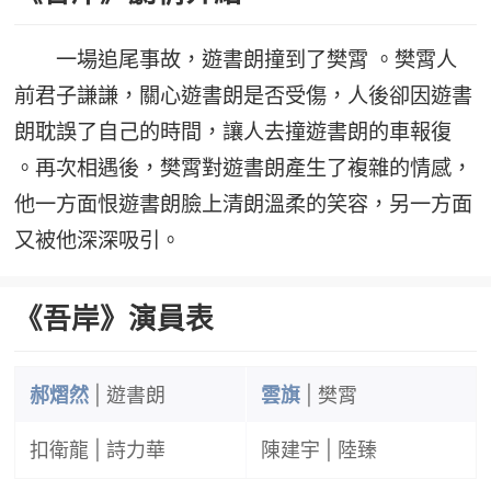
一場追尾事故，遊書朗撞到了樊霄 。樊霄人
前君子謙謙，關心遊書朗是否受傷，人後卻因遊書
朗耽誤了自己的時間，讓人去撞遊書朗的車報復
。再次相遇後，樊霄對遊書朗產生了複雜的情感，
他一方面恨遊書朗臉上清朗溫柔的笑容，另一方面
又被他深深吸引。
《吾岸》演員表
郝熠然
| 遊書朗
雲旗
| 樊霄
扣衛龍 | 詩力華
陳建宇 | 陸臻