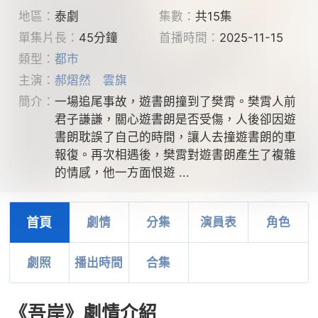
地區：
泰劇
集數：
共15集
單集片長：
45分鐘
首播時間：
2025-11-15
類型：
都市
主演：
郝熠然
雲旗
簡介：
一場追尾事故，遊書朗撞到了樊霄。樊霄人前
君子謙謙，關心遊書朗是否受傷，人後卻因遊
書朗耽誤了自己的時間，讓人去撞遊書朗的車
報復。再次相遇後，樊霄對遊書朗產生了複雜
的情感，他一方面恨遊 ...
首頁
劇情
分集
演員表
角色
劇照
播出時間
合集
《吾岸》劇情介紹