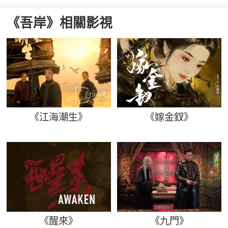
《吾岸》相關影視
《江海潮生》
《嫁金釵》
《醒來》
《九門》