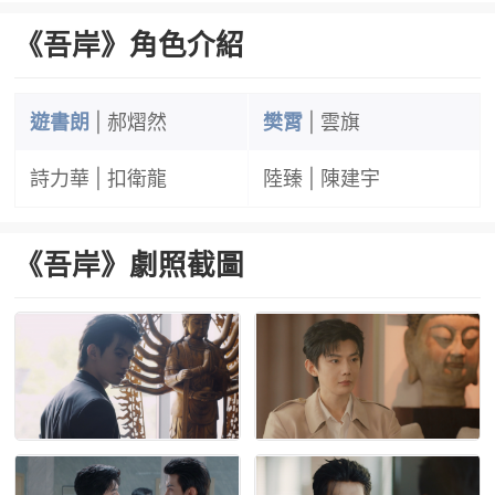
《吾岸》角色介紹
遊書朗
| 郝熠然
樊霄
| 雲旗
詩力華
| 扣衛龍
陸臻
| 陳建宇
《吾岸》劇照截圖