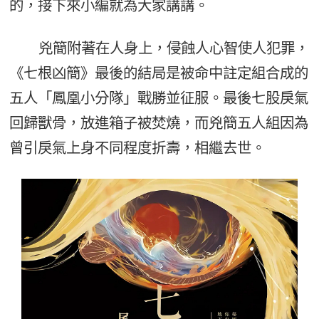
的，接下來小編就為大家講講。
兇簡附著在人身上，侵蝕人心智使人犯罪，
《七根凶簡》最後的結局是被命中註定組合成的
五人「鳳凰小分隊」戰勝並征服。最後七股戾氣
回歸獸骨，放進箱子被焚燒，而兇簡五人組因為
曾引戾氣上身不同程度折壽，相繼去世。