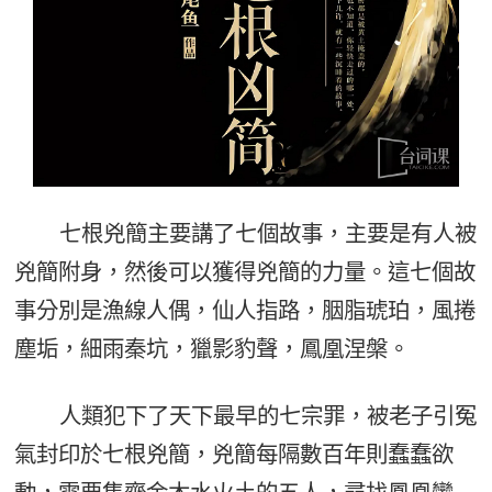
七根兇簡主要講了七個故事，主要是有人被
兇簡附身，然後可以獲得兇簡的力量。這七個故
事分別是漁線人偶，仙人指路，胭脂琥珀，風捲
塵垢，細雨秦坑，獵影豹聲，鳳凰涅槃。
人類犯下了天下最早的七宗罪，被老子引冤
氣封印於七根兇簡，兇簡每隔數百年則蠢蠢欲