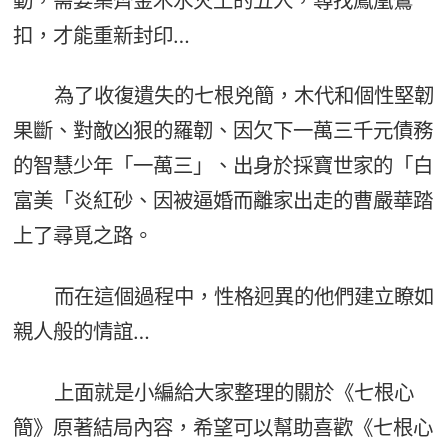
動，需要集齊金木水火土的五人，尋找鳳凰鸞
扣，才能重新封印…
為了收復遺失的七根兇簡，木代和個性堅韌
果斷、對敵凶狠的羅韌、因欠下一萬三千元債務
的智慧少年「一萬三」、出身於採寶世家的「白
富美「炎紅砂、因被逼婚而離家出走的曹嚴華踏
上了尋覓之路。
而在這個過程中，性格迥異的他們建立瞭如
親人般的情誼…
上面就是小編給大家整理的關於《七根心
簡》原著結局內容，希望可以幫助喜歡《七根心