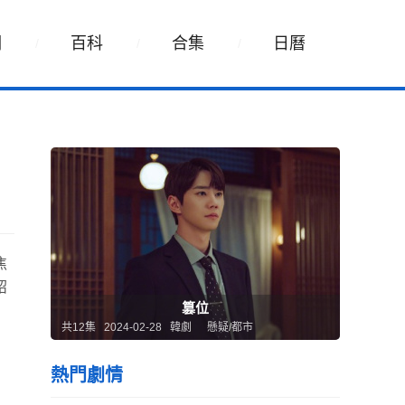
詞
百科
合集
日曆
焦
紹
篡位
共12集 2024-02-28 韓劇
懸疑/都市
熱門劇情