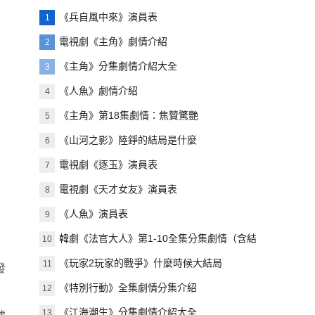
《兵自風中來》演員表
1
電視劇《主角》劇情介紹
2
《主角》分集劇情介紹大全
3
《人魚》劇情介紹
4
《主角》第18集劇情：焦贊驚艷
5
《山河之影》陸錚的結局是什麼
6
電視劇《逐玉》演員表
7
電視劇《天才女友》演員表
8
《人魚》演員表
9
韓劇《法官大人》第1-10全集分集劇情（含結
10
局）
《玩家2玩家的戰爭》什麼時候大結局
11
發
《特別行動》全集劇情分集介紹
12
《江海潮生》分集劇情介紹大全
13