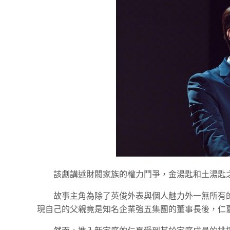
該劇講述財閥家族的權力鬥爭，金湯匙和土湯匙
故事主角為除了英俊外表與個人魅力外一無所有
現自己的父親竟是知名企業強五集團的董事長後，仁