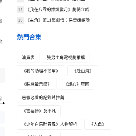
據
《我在八零的燦爛歲月》劇情介紹
14
《主角》第11集劇情：易青娥練嗓
15
脅
熱門合集
他
演員表
雙男主角電視劇推薦
《我的助理不簡單》
《赴山海》
《裝腔啟示錄》
《護心》雁回
暑假必看的紀錄片推薦
多
《雲襄傳》莫不凡
《少年白馬醉春風》人物解析
《人魚》