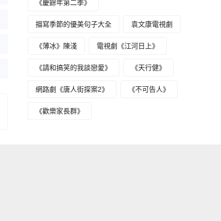
《慶餘年第二季》
描寫季節的優美句子大全
袁文康電視劇
《薄冰》陳淺
電視劇《江河日上》
《請和搞笑的我談戀愛》
《天行健》
網路劇《唐人街探案2》
《不可告人》
《歡樂家長群》