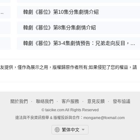
10集劇情預告：李宰旭得到會長助力無罪釋放
韓劇《篡位》第10集分集劇情介紹
韓劇《篡位》第8集分集劇情介紹
韓劇《篡位》第3-4集劇情預告：兄弟走向反目，李瀨榮終於露出反派面孔
"網友提供，僅作為展示之用，版權歸原作者所有;如果侵犯了您的權益，請
關於我們
聯絡我們
客戶服務
意見反饋
發布協議
© taicike.com All Rights Reserved
違法與不良資訊檢舉 & 版權投訴與合作：mongame@foxmail.com
繁体中文