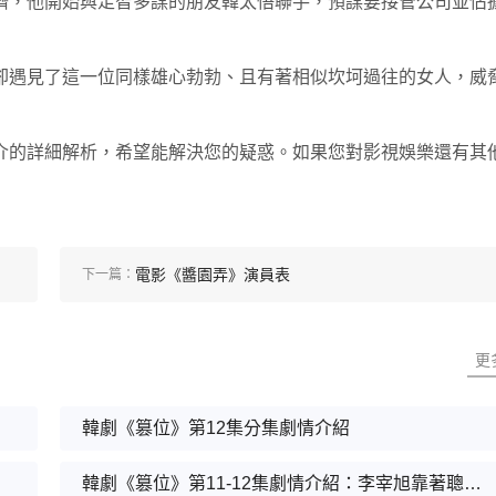
擠，他開始與足智多謀的朋友韓太悟聯手，預謀要接管公司並佔
卻遇見了這一位同樣雄心勃勃、且有著相似坎坷過往的女人，威
介的詳細解析，希望能解決您的疑惑。如果您對影視娛樂還有其
電影《醬園弄》演員表
下一篇：
更
韓劇《篡位》第12集分集劇情介紹
韓劇《篡位》第11-12集劇情介紹：李宰旭靠著聰明機智走上成王之路