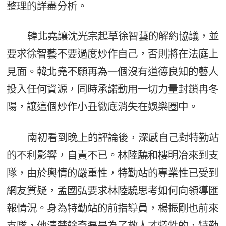
整理的詳盡分析。
韓北堯讓沈光宗起草徐智藝的解約協議，並
要求徐智藝不要過度炒作自己，否則將在法庭上
見面。韓北堯不願再為一個沒有道德良知的藝人
投入任何資源，同時承諾動用一切力量封鎖冉冬
陽，讓這個炒作小丑徹底消失在娛樂圈中。
南初看到晚上的評論後，深感自己對特勤站
的不利影響，自責不已。林陸驍和樓明冶來到支
隊，由於輿情的嚴重性，特勤站的專業性已受到
網友質疑，孟國弘要求林陸驍思考如何向領導匯
報情況。身為特勤站的前指導員，楊振剛也前來
支隊，他清楚餘奇磊是為了救人才犧牲的，特勤