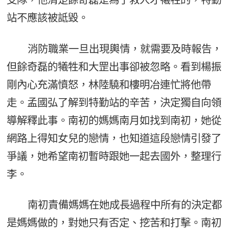
站不應該被詆毀。
消防職業一旦出現輿情，就需要及時報告，
但餘奇磊的犧牲和大罡出事卻被忽略。看到楊振
剛內心充滿憤怒，林陸驍和樓明冶連忙將他帶
走。孟國弘了解到特勤站的辛苦，決定獨自向領
導解釋此事。南初的媽媽南月如找到南初，她從
網路上得知女兒的戀情，也知道這段戀情引發了
爭議，她希望南初暫時跟她一起去國外，整理行
李。
南初責備媽媽在她成長過程中所有的決定都
是媽媽做的，對她只有否定、挖苦和打擊。南初