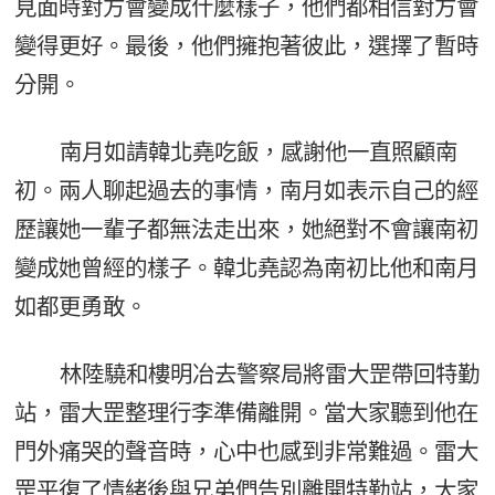
見面時對方會變成什麼樣子，他們都相信對方會
變得更好。最後，他們擁抱著彼此，選擇了暫時
分開。
南月如請韓北堯吃飯，感謝他一直照顧南
初。兩人聊起過去的事情，南月如表示自己的經
歷讓她一輩子都無法走出來，她絕對不會讓南初
變成她曾經的樣子。韓北堯認為南初比他和南月
如都更勇敢。
林陸驍和樓明冶去警察局將雷大罡帶回特勤
站，雷大罡整理行李準備離開。當大家聽到他在
門外痛哭的聲音時，心中也感到非常難過。雷大
罡平復了情緒後與兄弟們告別離開特勤站，大家