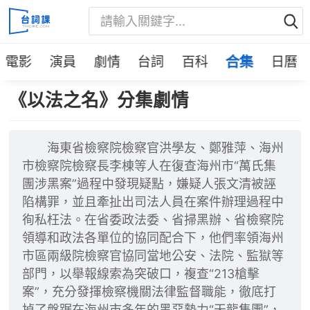
電影
演員
劇情
台詞
百科
合集
日曆
《以法之名》分集劇情
海東省檢察院檢察官洪學友、鄭雅萍、海州
市檢察院檢察長李棟等人在復查海州市“萬氏集
團涉黑案”過程中發現疑點，嫌疑人張文清被誣
陷構罪，並且牽扯出司法人員在案件辦理過程中
徇私枉法。在省委政法委、省掃黑辦、省檢察院
領導和政法各單位的協同配合下，他們率領海州
市區兩級院檢察官協同當地公安、法院、監獄等
部門，以舉報線索為突破口，複查“213槍擊
案”，充分發揮檢察機關法律監督職能，徹底打
掉了盤踞在海州市多年的黑惡勢力“天龍集團”，