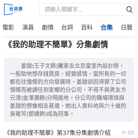
電影
演員
劇情
台詞
百科
合集
日曆
《我的助理不簡單》分集劇情
姜甜(王子文飾)離家去北京當室內設計師，
一股勁地想存錢買房，經營感情。當所有的一切
都在往憧憬的方向發展時，姜甜卻因得罪了公司
領導而被調任到家鄉的分公司，不得不與男友方
元清(金澤灝飾)分隔兩地。分公司的職場環境與
姜甜的想像相去甚遠，她出人意料地與六十歲的
吳敬芳(鄧婕飾)成為同事。
《我的助理不簡單》第37集分集劇情介紹
11-03