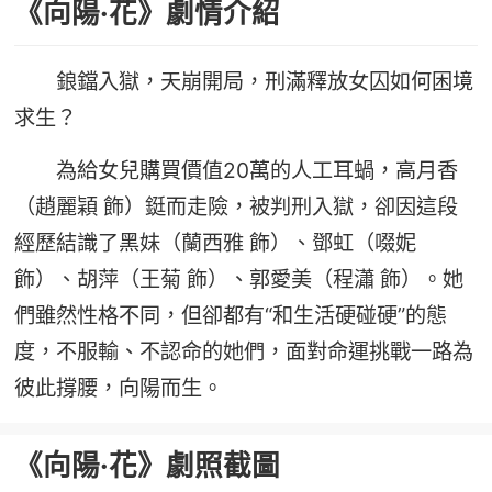
《向陽·花》劇情介紹
鋃鐺入獄，天崩開局，刑滿釋放女囚如何困境
求生？
為給女兒購買價值20萬的人工耳蝸，高月香
（趙麗穎 飾）鋌而走險，被判刑入獄，卻因這段
經歷結識了黑妹（蘭西雅 飾）、鄧虹（啜妮
飾）、胡萍（王菊 飾）、郭愛美（程瀟 飾）。她
們雖然性格不同，但卻都有“和生活硬碰硬”的態
度，不服輸、不認命的她們，面對命運挑戰一路為
彼此撐腰，向陽而生。
《向陽·花》劇照截圖