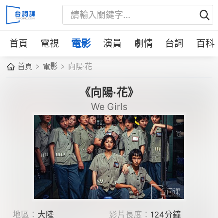
首頁
電視
電影
演員
劇情
台詞
百科
首頁
電影
向陽·花
《向陽·花》
We Girls
地區：
大陸
影片長度：
124分鐘