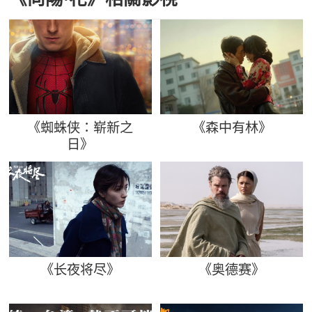
《蜘蛛侠：崭新之
《森中有林》
日》
《长夜将尽》
《奥德赛》