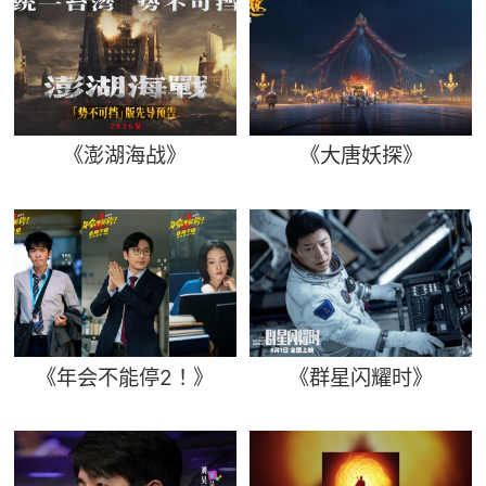
《澎湖海战》
《大唐妖探》
《年会不能停2！》
《群星闪耀时》