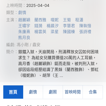
上映時間：
2025-04-04
類型：
劇情
主演：
趙麗穎
蘭西雅
啜妮
王菊
程瀟
王嘯宇
錢漪
楊晨汐
李慧君
陳執愔
朱廉熹
楊雲英
梁星
陳國棟
張詩禮
熊月良
編劇: 馮小剛 / 蟲安
簡介：
鋃鐺入獄，天崩開局，刑滿釋放女囚如何困境
求生？ 為給女兒購買價值20萬的人工耳蝸，
高月香（趙麗穎飾）鋌而走險，被判刑入獄，
卻因這段經歷結識了黑妹（蘭西雅飾）、鄧虹
（啜妮飾）、胡萍（王 ...
首頁
劇情
劇照
首映時間
合集