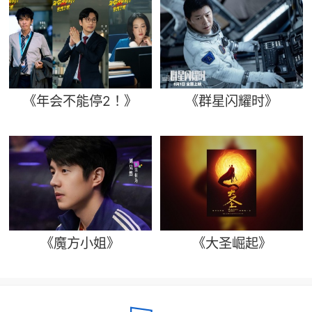
《年会不能停2！》
《群星闪耀时》
《魔方小姐》
《大圣崛起》