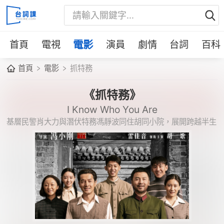
首頁
電視
電影
演員
劇情
台詞
百科
首頁
電影
抓特務
《抓特務》
I Know Who You Are
基層民警肖大力與潛伏特務馮靜波同住胡同小院，展開跨越半生
的貓鼠對峙。