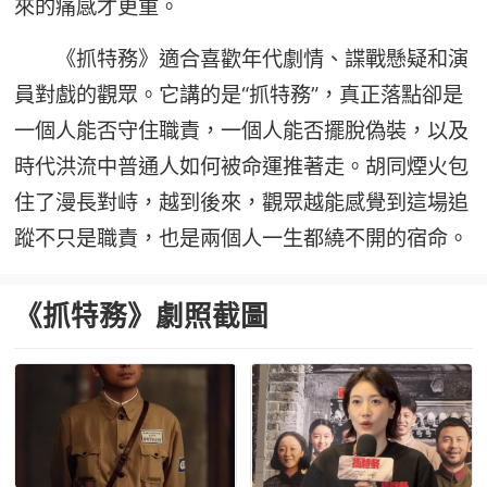
來的痛感才更重。
《抓特務》適合喜歡年代劇情、諜戰懸疑和演
員對戲的觀眾。它講的是“抓特務”，真正落點卻是
一個人能否守住職責，一個人能否擺脫偽裝，以及
時代洪流中普通人如何被命運推著走。胡同煙火包
住了漫長對峙，越到後來，觀眾越能感覺到這場追
蹤不只是職責，也是兩個人一生都繞不開的宿命。
《抓特務》劇照截圖