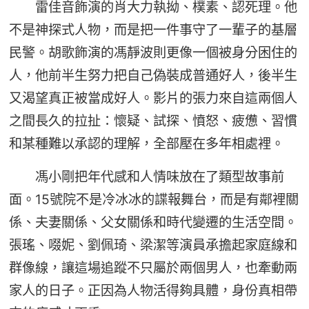
雷佳音飾演的肖大力執拗、樸素、認死理。他
不是神探式人物，而是把一件事守了一輩子的基層
民警。胡歌飾演的馮靜波則更像一個被身分困住的
人，他前半生努力把自己偽裝成普通好人，後半生
又渴望真正被當成好人。影片的張力來自這兩個人
之間長久的拉扯：懷疑、試探、憤怒、疲憊、習慣
和某種難以承認的理解，全部壓在多年相處裡。
馮小剛把年代感和人情味放在了類型故事前
面。15號院不是冷冰冰的諜報舞台，而是有鄰裡關
係、夫妻關係、父女關係和時代變遷的生活空間。
張瑤、啜妮、劉佩琦、梁潔等演員承擔起家庭線和
群像線，讓這場追蹤不只屬於兩個男人，也牽動兩
家人的日子。正因為人物活得夠具體，身份真相帶