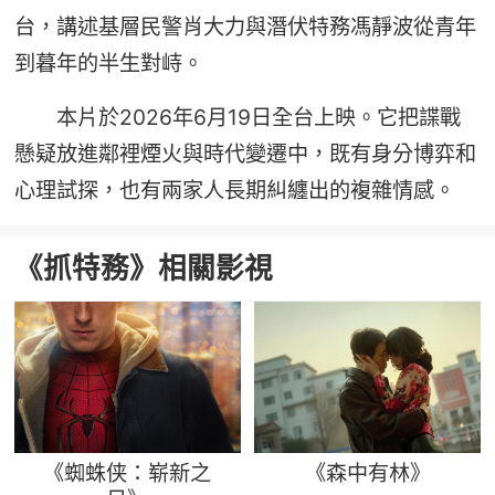
台，講述基層民警肖大力與潛伏特務馮靜波從青年
到暮年的半生對峙。
本片於2026年6月19日全台上映。它把諜戰
懸疑放進鄰裡煙火與時代變遷中，既有身分博弈和
心理試探，也有兩家人長期糾纏出的複雜情感。
《抓特務》相關影視
《蜘蛛侠：崭新之
《森中有林》