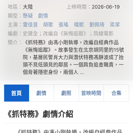
地區：
大陸
上映時間：
2026-06-19
類型：
懸疑
劇情
主演：
雷佳音
胡歌
張瑤
啜妮
劉佩琦
梁潔
編劇：史建全；改編自《無悔追蹤》；院線電影
簡介：
《抓特務》由馮小剛執導，改編自經典作品
《無悔追蹤》。故事發生在北京胡同里的15號
院，基層民警肖大力與潛伏特務馮靜波成了抬
頭不見低頭見的鄰居。一個肩負追查職責，一
個背著隱密身份，兩個人 ...
首頁
劇情
劇照
首映時間
合集
《抓特務》劇情介紹
《抓特務》由馮小剛執導，改編自經典作品