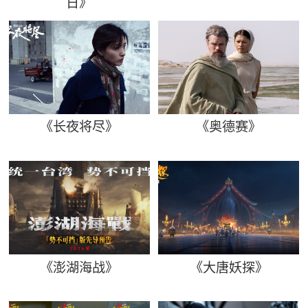
日》
《长夜将尽》
《奥德赛》
《澎湖海战》
《大唐妖探》