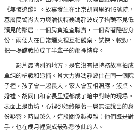
《無悔追蹤》。故事發生在北京胡同里的15號院，
基層民警肖大力與潛伏特務馮靜波成了抬頭不見低
頭見的鄰居。一個肩負追查職責，一個背著隱密身
份，兩個人在日常煙火裡互相觀察、試探、較勁，
把一場諜戰拉成了半輩子的鄰裡博弈。
影片最特別的地方，是它沒有把特務故事拍成
單純的槍戰和追捕。肖大力與馮靜波住在同一個院
子裡，孩子會一起長大，家人會互相照應，飯桌、
婚禮、胡同口和家長里短都成了暗中對峙的現場。
表面上是街坊，心裡卻始終隔著一層無法說出的身
份疑雲。時間越久，這段關係越複雜：他們既是對
手，也在歲月裡變成最熟悉彼此的人。