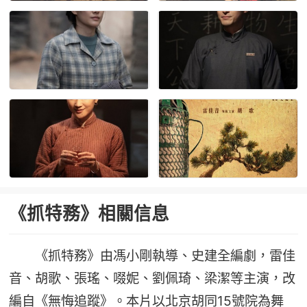
《抓特務》相關信息
《抓特務》由馮小剛執導、史建全編劇，雷佳
音、胡歌、張瑤、啜妮、劉佩琦、梁潔等主演，改
編自《無悔追蹤》。本片以北京胡同15號院為舞