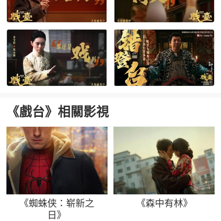
《戲台》相關影視
《蜘蛛侠：崭新之
《森中有林》
日》