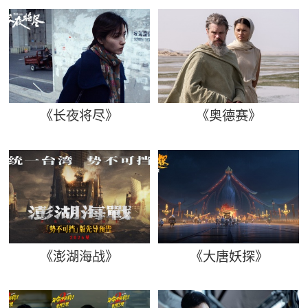
《长夜将尽》
《奥德赛》
《澎湖海战》
《大唐妖探》