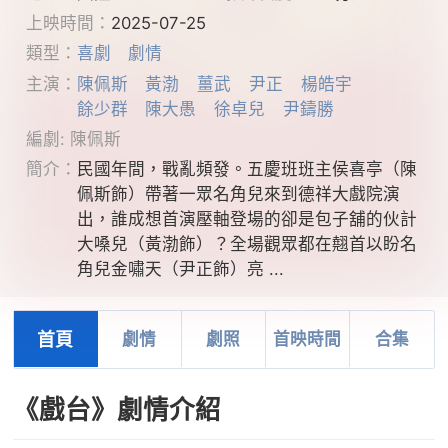
上映時間：
2025-07-25
類型：
喜劇
劇情
主演：
陳佩斯
黃渤
薑武
尹正
楊皓宇
餘少群
陳大愚
徐卓兒
尹鑄勝
編劇: 陳佩斯
簡介：
民國年間，戰亂頻發。五慶班班主侯喜亭（陳
佩斯飾）帶著一眾名角兒來到德祥大戲院演
出，誰成想首演壓軸登場的卻是包子舖的伙計
大嗓兒（黃渤飾）？全場觀眾都在翹首以盼名
角兒金嘯天（尹正飾）亮 ...
首頁
劇情
劇照
首映時間
合集
《戲台》劇情介紹