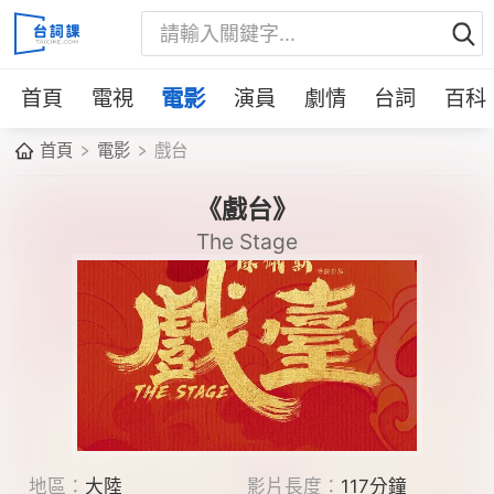
首頁
電視
電影
演員
劇情
台詞
百科
首頁
電影
戲台
《戲台》
The Stage
地區：
大陸
影片長度：
117分鐘