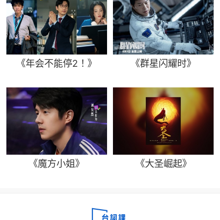
《年会不能停2！》
《群星闪耀时》
《魔方小姐》
《大圣崛起》