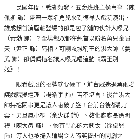
民國年間，戰亂頻發。五慶班班主侯喜亭（陳
佩斯 飾）帶著一眾名角兒來到德祥大戲院演出，
誰成想首演壓軸登場的卻是包子舖的伙計大嗓兒
（黃渤 飾）？全場觀眾都在翹首以盼名角兒金嘯
天（尹正 飾）亮相，可剛攻城稱王的洪大帥（姜
武 飾）卻偏偏指名讓大嗓兒唱這齣《霸王別
姬》！
眼看戲班的招牌就要砸了，前台戲迷退票砸場
讓戲院吳經理（楊皓宇 飾）苦不堪言，後台洪大
帥持槍鬧事更是讓人嚇破了膽！台前台後都亂了
套，男旦鳳小桐（余少群 飾）、教化處處長徐明
禮（陳大愚 飾）、懷有異心的六姨太（徐卓兒
飾）等人也被捲入這場令人啼笑皆非的鬧劇之