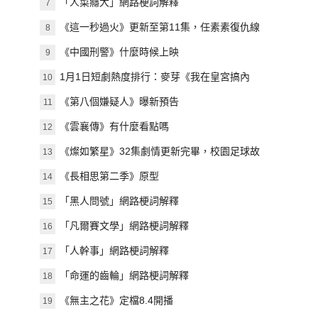
「人菜癮大」網路梗詞解釋
7
《這一秒過火》更新至第11集，任素素復仇線
8
再起波瀾
《中國刑警》什麼時候上映
9
1月1日短劇熱度排行：麥芽《我在皇宮搞內
10
卷》登頂第一
《第八個嫌疑人》曝新預告
11
《雲襄傳》有什麼看點嗎
12
《燦如繁星》32集劇情更新完畢，校園足球故
13
事迎來收官
《長相思第二季》原型
14
「黑人問號」網路梗詞解釋
15
「凡爾賽文學」網路梗詞解釋
16
「人幹事」網路梗詞解釋
17
「命運的齒輪」網路梗詞解釋
18
《無主之花》定檔8.4開播
19