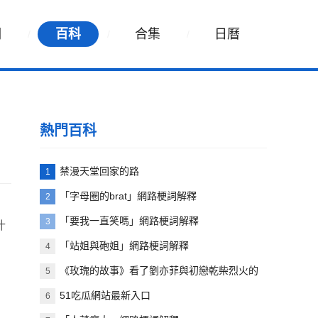
詞
百科
合集
日曆
熱門百科
禁漫天堂回家的路
1
「字母圈的brat」網路梗詞解釋
2
「要我一直笑嗎」網路梗詞解釋
3
什
「站姐與砲姐」網路梗詞解釋
4
《玫瑰的故事》看了劉亦菲與初戀乾柴烈火的
5
一幕
51吃瓜網站最新入口
6