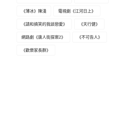
《薄冰》陳淺
電視劇《江河日上》
《請和搞笑的我談戀愛》
《天行健》
網路劇《唐人街探案2》
《不可告人》
《歡樂家長群》