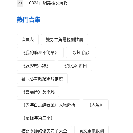
「6324」網路梗詞解釋
20
熱門合集
演員表
雙男主角電視劇推薦
《我的助理不簡單》
《赴山海》
《裝腔啟示錄》
《護心》雁回
暑假必看的紀錄片推薦
《雲襄傳》莫不凡
《少年白馬醉春風》人物解析
《人魚》
《慶餘年第二季》
描寫季節的優美句子大全
袁文康電視劇